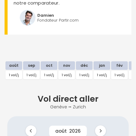
notre comparateur.
Damien
Fondateur Partir.com
août
sep
oct
nov
déc
jan
fév
m
1 vol/j
1 vol/j
1 vol/j
1 vol/j
1 vol/j
1 vol/j
1 vol/j
1 
Vol direct
aller
Genève ⭢ Zurich
août
2026