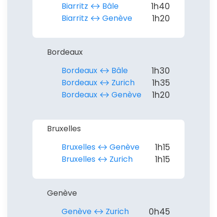
Biarritz ↔︎ Bâle
1h40
Biarritz ↔︎ Genève
1h20
Bordeaux
Bordeaux ↔︎ Bâle
1h30
Bordeaux ↔︎ Zurich
1h35
Continuer avec Apple
Bordeaux ↔︎ Genève
1h20
ou connectez-vous par mail
Bruxelles
Bruxelles ↔︎ Genève
1h15
Bruxelles ↔︎ Zurich
1h15
Politique de
confidentialité.
Genève
Genève ↔︎ Zurich
0h45