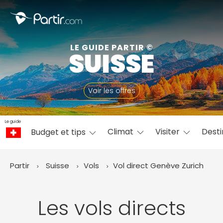
Fermer
LE GUIDE PARTIR ©
SUISSE
📍 Destinations populaires
Voir les offres
Le guide
Climat
Visiter
Desti
Budget et tips
☀️ Où partir par mois
Janvier
Février
Mars
Avril
Mai
Juin
✨ Envies populaires
Partir
Suisse
Vols
Vol direct Genève
Zurich
Juillet
Août
Septembre
Octobre
Novembre
Décembre
Les vols directs