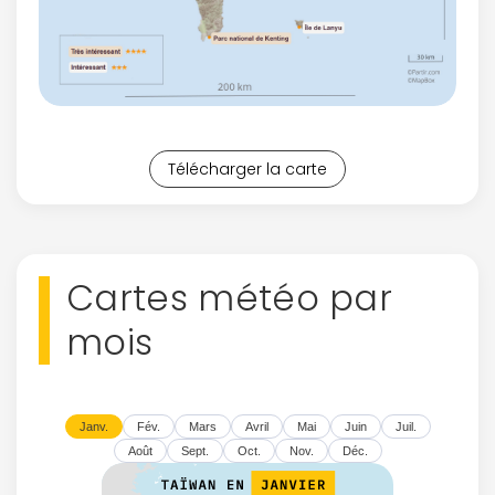
Télécharger la carte
Cartes météo par
mois
Janv.
Fév.
Mars
Avril
Mai
Juin
Juil.
Août
Sept.
Oct.
Nov.
Déc.