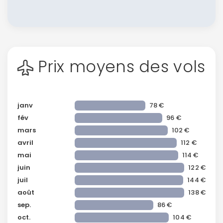
Prix moyens des vols
janv
78 €
fév
96 €
mars
102 €
avril
112 €
mai
114 €
juin
122 €
juil
144 €
août
138 €
sep.
86 €
oct.
104 €