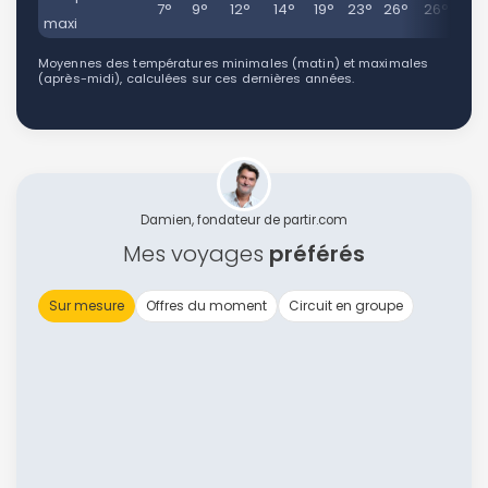
7°
9°
12°
14°
19°
23°
26°
26°
21
maxi
Moyennes des températures minimales (matin) et maximales
(après-midi), calculées sur ces dernières années.
Damien, fondateur de partir.com
Mes voyages
préférés
Sur mesure
Offres du moment
Circuit en groupe