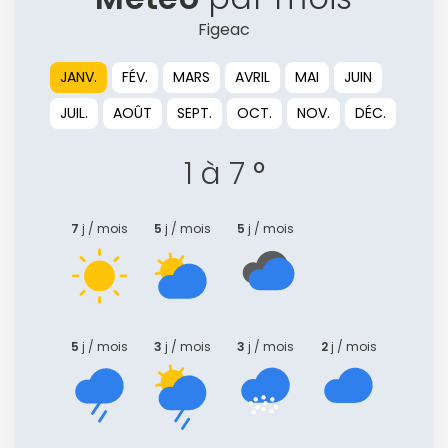
Figeac
JANV.
FÉV.
MARS
AVRIL
MAI
JUIN
Politique de
JUIL.
AOÛT
SEPT.
OCT.
NOV.
DÉC.
confidentialité.
1 à 7 °
7
j / mois
5
j / mois
5
j / mois
5
j / mois
3
j / mois
3
j / mois
2
j / mois