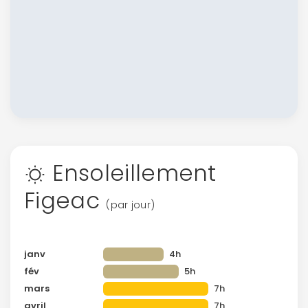
Ensoleillement
Figeac
(par jour)
janv
4h
fév
5h
mars
7h
avril
7h