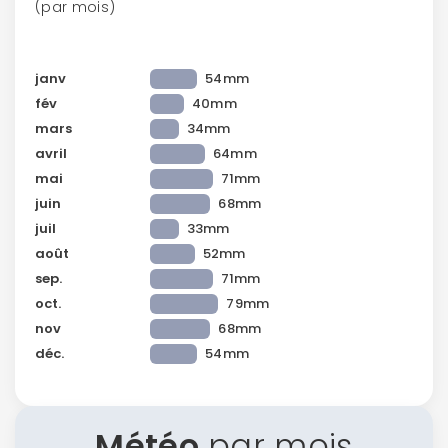
(par mois)
janv
54mm
fév
40mm
mars
34mm
avril
64mm
mai
71mm
juin
68mm
juil
33mm
août
52mm
sep.
71mm
oct.
79mm
nov
68mm
déc.
54mm
Continuer avec Apple
ou connectez-vous par mail
Météo
par mois