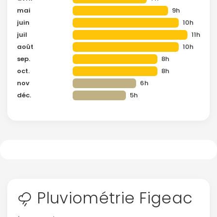
mai
9h
juin
10h
juil
11h
août
10h
sep.
8h
oct.
8h
nov
6h
déc.
5h
Pluviométrie Figeac