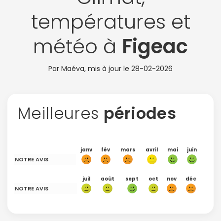
températures et
météo à
Figeac
Par Maéva, mis à jour le
28-02-2026
Meilleures
périodes
janv
fév
mars
avril
mai
juin
NOTRE AVIS
juil
août
sept
oct
nov
déc
NOTRE AVIS