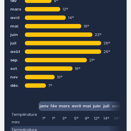
fév
9°
mars
12°
avril
14°
mai
19°
juin
23°
juil
26°
août
26°
sep.
21°
oct.
16°
nov
10°
déc.
7°
janv
fév
mars
avril
mai
juin
juil
août
se
Température
1°
1°
3°
5°
9°
12°
14°
14°
11
mini
Température