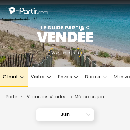
Fermer
LE GUIDE PARTIR ©
VENDÉE
📍 Destinations populaires
Voir les offres
Climat
Visiter
Envies
Dormir
Mon v
☀️ Où partir par mois
Janvier
Février
Mars
Avril
Mai
Juin
✨ Envies populaires
Partir
Vacances Vendée
Météo en juin
Juillet
Août
Septembre
Octobre
Novembre
Décembre
Juin