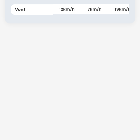
12km/h
7km/h
19km/h
Vent
Continuer avec Apple
ou connectez-vous par mail
Politique de
confidentialité.