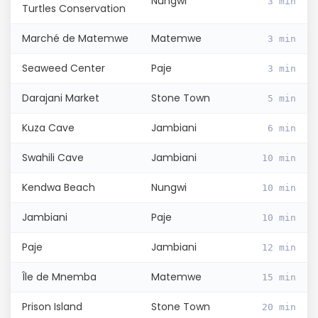
Nungwi
3 min
Turtles Conservation
Marché de Matemwe
Matemwe
3 min
Seaweed Center
Paje
3 min
Darajani Market
Stone Town
5 min
Kuza Cave
Jambiani
6 min
Swahili Cave
Jambiani
10 min
Kendwa Beach
Nungwi
10 min
Jambiani
Paje
10 min
Paje
Jambiani
12 min
Île de Mnemba
Matemwe
15 min
Prison Island
Stone Town
20 min