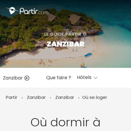
Fermer
LE GUIDE PARTIR ©
📍 Destinations populaires
ZANZIBAR
Hôtels
Que faire ?
Zanzibar
☀️ Où partir par mois
Janvier
Février
Mars
Avril
Mai
Juin
✨ Envies populaires
Partir
Zanzibar
Zanzibar
Où se loger
Juillet
Août
Septembre
Octobre
Novembre
Décembre
Où dormir à