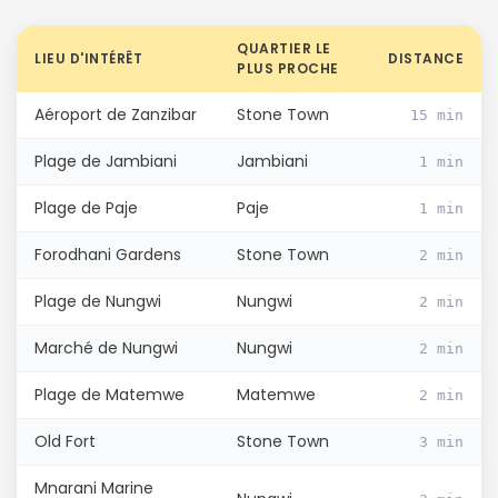
QUARTIER LE
LIEU D'INTÉRÊT
DISTANCE
PLUS PROCHE
Aéroport de Zanzibar
Stone Town
15 min
Plage de Jambiani
Jambiani
1 min
Plage de Paje
Paje
1 min
Continuer avec Apple
Forodhani Gardens
Stone Town
2 min
ou connectez-vous par mail
Plage de Nungwi
Nungwi
2 min
Marché de Nungwi
Nungwi
2 min
Plage de Matemwe
Matemwe
2 min
Old Fort
Stone Town
Politique de
3 min
confidentialité.
Mnarani Marine