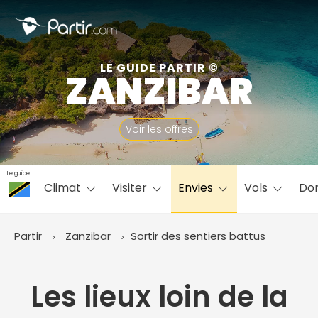
Fermer
LE GUIDE PARTIR ©
ZANZIBAR
📍 Destinations populaires
Voir les offres
Le guide
Climat
Visiter
Envies
Vols
Do
☀️ Où partir par mois
Janvier
Février
Mars
Avril
Mai
Juin
✨ Envies populaires
Partir
Zanzibar
Sortir des sentiers battus
Juillet
Août
Septembre
Octobre
Novembre
Décembre
Les lieux loin de la