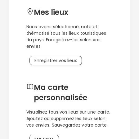
quelques jours seulement… erreur, Zanzibar se
savoure et je vous recommande sincèrement de
Mes lieux
prévoir plusieurs jours pour vous imprégner
de la culture zanzibarite
et découvrir tous les
Nous avons sélectionné, noté et
coins secrets de cette île.
thématisé tous les lieux touristiques
Politique de
confidentialité.
du pays. Enregistrez-les selon vos
envies.
Enregistrer vos lieux
Ma carte
personnalisée
Visualisez tous vos lieux sur une carte.
Ajoutez ou supprimez les lieux selon
vos envies. Sauvegardez votre carte.