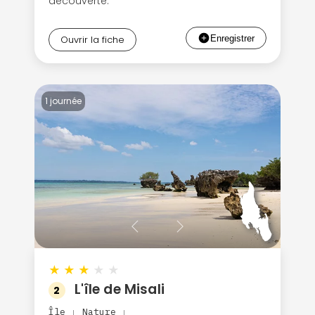
découverte.
Ouvrir la fiche
1 journée
★
★
★
★
★
L'île de Misali
2
Île
Nature
|
|