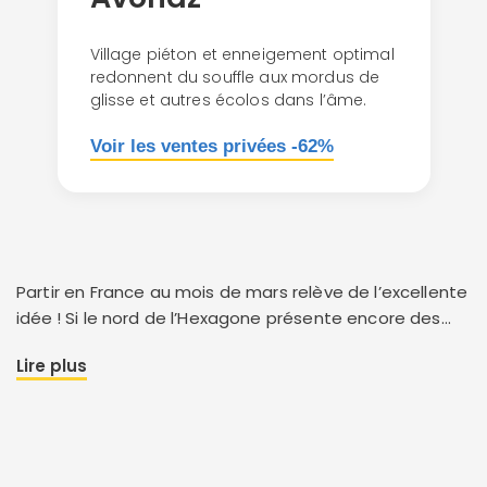
Village piéton et enneigement optimal
redonnent du souffle aux mordus de
glisse et autres écolos dans l’âme.
Voir les ventes privées -62%
Partir en France au mois de mars relève de l’excellente
idée ! Si le nord de l’Hexagone présente encore des
températures hivernales, l’arrivée du printemps réveille
Lire plus
déjà les terres du sud et les folles envies d’échappées
vers des horizons ensoleillés. C’est le moment de filer
vers les cités méridionales du Midi et de la Provence,
caressées de lumières et de douceur printanière. En
ces lieux qui respirent le bon air de la Méditerranée, les