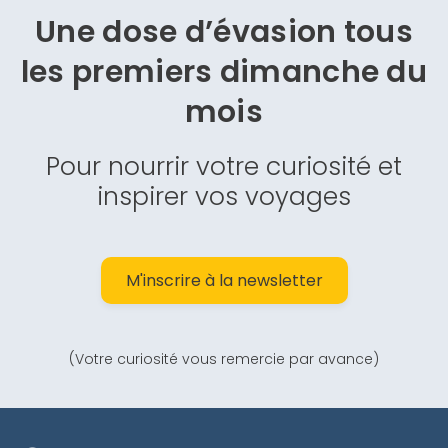
d’un long week-end ou des vacances d’avril.
Une dose d’évasion
tous
Randonnées à pied, activités sportives, découvertes
culturelles, plages, montagnes ou lacs… Avec ça, vous
les premiers dimanche du
ne pourrez pas dire que la France n’est pas le plus
mois
beau pays du monde. Cocorico !
Pour nourrir votre curiosité et
inspirer vos voyages
M'inscrire à la newsletter
(Votre curiosité vous remercie par avance)