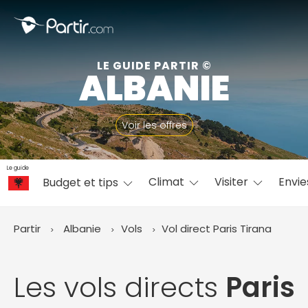
Fermer
LE GUIDE PARTIR ©
ALBANIE
📍 Destinations populaires
Voir les offres
Le guide
Climat
Visiter
Envi
Budget et tips
☀️ Où partir par mois
Janvier
Février
Mars
Avril
Mai
Juin
✨ Envies populaires
Partir
Albanie
Vols
Vol direct Paris
Tirana
Juillet
Août
Septembre
Octobre
Novembre
Décembre
Les vols directs
Paris