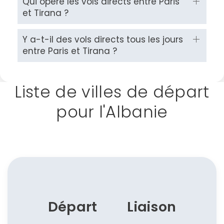
Qui opère les vols directs entre Paris
et Tirana ?
Y a-t-il des vols directs tous les jours
entre Paris et Tirana ?
Liste de villes de départ
pour l'Albanie
Continuer avec Apple
ou connectez-vous par mail
Départ
Liaison
Politique de
confidentialité.