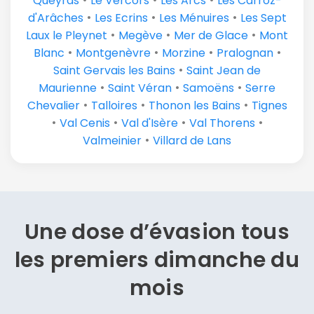
•
•
•
Queyras
Le Vercors
Les Arcs
Les Carroz-
•
•
•
d'Arâches
Les Ecrins
Les Ménuires
Les Sept
•
•
•
Laux le Pleynet
Megève
Mer de Glace
Mont
•
•
•
•
Blanc
Montgenèvre
Morzine
Pralognan
•
Saint Gervais les Bains
Saint Jean de
•
•
•
Maurienne
Saint Véran
Samoëns
Serre
•
•
•
Chevalier
Talloires
Thonon les Bains
Tignes
•
•
•
•
Val Cenis
Val d'Isère
Val Thorens
•
Valmeinier
Villard de Lans
Une dose d’évasion
tous
les premiers dimanche du
mois