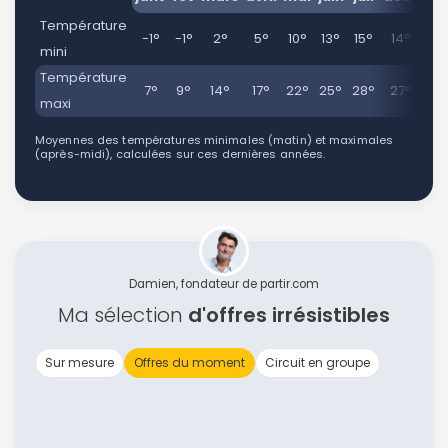
Température
-1°
-1°
2°
5°
10°
13°
15°
14°
11
mini
Température
7°
9°
14°
17°
22°
25°
28°
27°
22
maxi
Moyennes des températures minimales (matin) et maximales
(après-midi), calculées sur ces dernières années.
Damien, fondateur de partir.com
Ma sélection
d'offres irrésistibles
Sur mesure
Offres du moment
Circuit en groupe