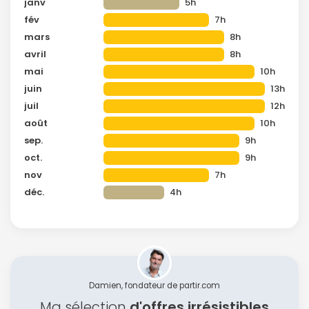
janv
5h
fév
7h
mars
8h
avril
8h
mai
10h
juin
13h
juil
12h
août
10h
sep.
9h
oct.
9h
nov
7h
déc.
4h
Damien, fondateur de partir.com
Ma sélection
d'offres irrésistibles