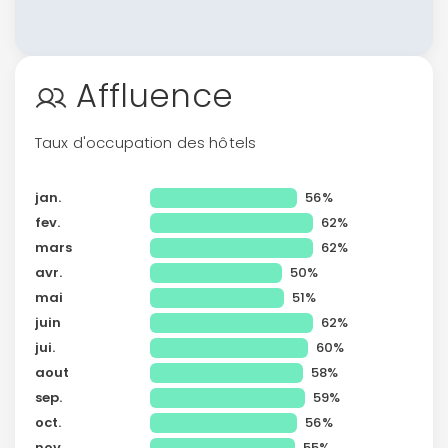
Affluence
Taux d'occupation des hôtels
jan.
56%
fev.
62%
mars
62%
avr.
50%
mai
51%
juin
62%
jui.
60%
aout
58%
sep.
59%
oct.
56%
nov.
55%