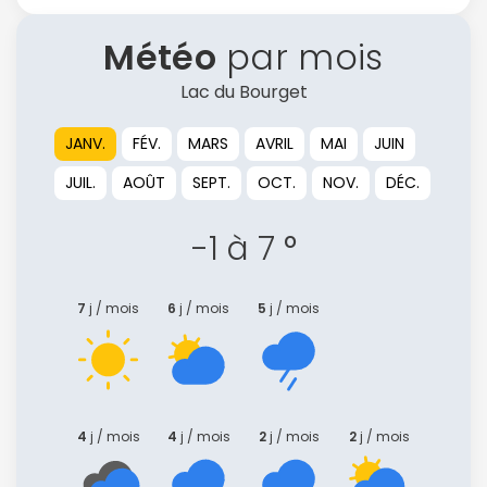
Météo
par mois
Lac du Bourget
JANV.
FÉV.
MARS
AVRIL
MAI
JUIN
JUIL.
AOÛT
SEPT.
OCT.
NOV.
DÉC.
-1 à 7 °
7
j / mois
6
j / mois
5
j / mois
Continuer avec Apple
ou connectez-vous par mail
4
j / mois
4
j / mois
2
j / mois
2
j / mois