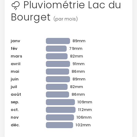
Pluviométrie Lac du
Bourget
(par mois)
janv
89mm
fév
79mm
mars
82mm
avril
91mm
mai
86mm
juin
89mm
juil
82mm
août
86mm
sep.
109mm
oct.
112mm
nov
106mm
déc.
102mm