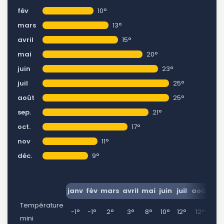
fév
10°
mars
13°
avril
15°
mai
20°
juin
23°
juil
25°
août
25°
sep.
21°
oct.
17°
nov
11°
déc.
9°
janv
fév
mars
avril
mai
juin
juil
août
se
Température
-1°
-1°
2°
3°
8°
10°
12°
12°
9
mini