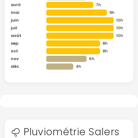
avril
7h
mai
9h
juin
10h
juil
10h
août
10h
sep.
8h
oct.
8h
nov
6h
déc.
4h
Pluviométrie Salers