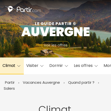
Fermer
LE GUIDE PARTIR ©
AUVERGNE
📍 Destinations populaires
Voir les offres
Climat
Visiter
Dormir
Les offres
Mon
☀️ Où partir par mois
Janvier
Février
Mars
Avril
Mai
Juin
✨ Envies populaires
Partir
Vacances Auvergne
Quand partir ?
Juillet
Août
Septembre
Octobre
Salers
Novembre
Décembre
Climat,