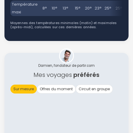
Température
8°
10°
13°
15°
20°
23°
25°
25°
21
maxi
Moyennes des températures minimales (matin) et maximales
(après-midi), calculées sur ces dernières années.
Damien, fondateur de partir.com
Mes voyages
préférés
Sur mesure
Offres du moment
Circuit en groupe