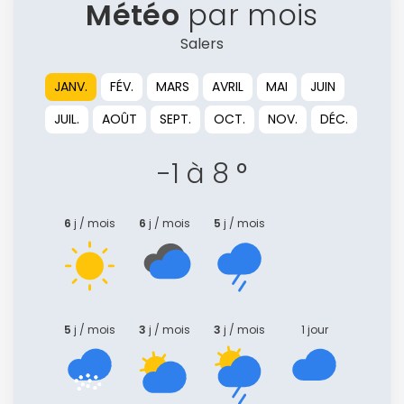
Météo
par mois
Salers
JANV.
FÉV.
MARS
AVRIL
MAI
JUIN
JUIL.
AOÛT
SEPT.
OCT.
NOV.
DÉC.
-1 à 8 °
6
j / mois
6
j / mois
5
j / mois
5
j / mois
3
j / mois
3
j / mois
1 jour