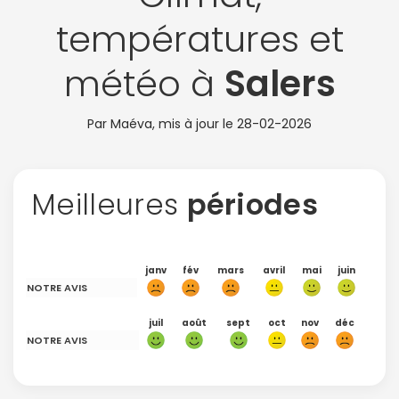
températures et
météo à
Salers
Par Maéva, mis à jour le
28-02-2026
Meilleures
périodes
janv
fév
mars
avril
mai
juin
NOTRE AVIS
juil
août
sept
oct
nov
déc
NOTRE AVIS