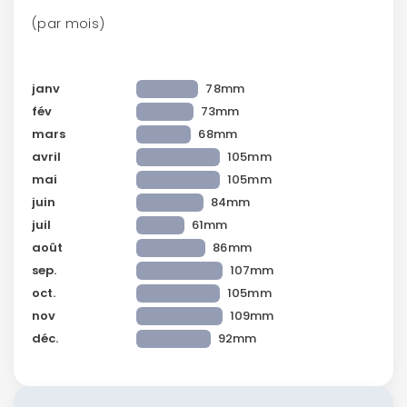
(par mois)
janv
78mm
Continuer avec Apple
fév
73mm
mars
68mm
ou connectez-vous par mail
avril
105mm
mai
105mm
juin
84mm
juil
61mm
août
86mm
Politique de
sep.
107mm
confidentialité.
oct.
105mm
nov
109mm
déc.
92mm