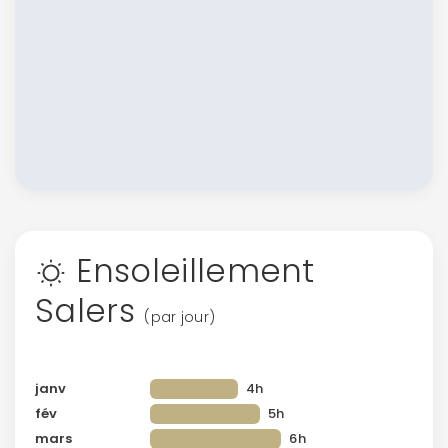
Ensoleillement
Salers
(par jour)
janv
4h
fév
5h
mars
6h