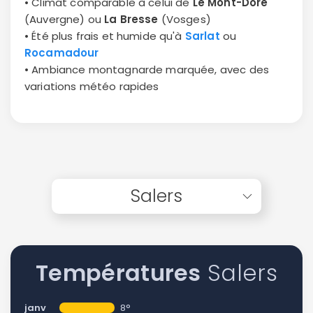
• Climat comparable à celui de
Le Mont-Dore
(Auvergne) ou
La Bresse
(Vosges)
• Été plus frais et humide qu'à
Sarlat
ou
Rocamadour
• Ambiance montagnarde marquée, avec des
variations météo rapides
Salers
Températures
Salers
janv
8°