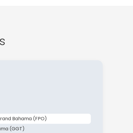
s
 Grand Bahama (FPO)
xuma (GGT)