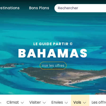
stinations
Bons Plans
ons populaires
LE GUIDE PARTIR ©
BAHAMAS
par mois
Voir les offres
Février
Mars
Avril
Mai
Juin
Juillet
Août
S
ulaires
Novembre
Décembre
Climat
Visiter
Envies
Vols
Les off