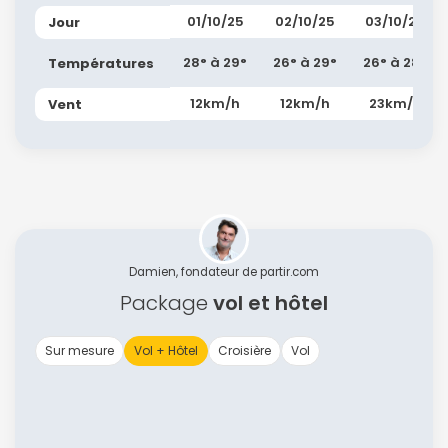
01/10/25
02/10/25
03/10/25
Jour
28° à 29°
26° à 29°
26° à 28°
Températures
12km/h
12km/h
23km/h
Vent
Damien, fondateur de partir.com
Package
vol et hôtel
Sur mesure
Vol + Hôtel
Croisière
Vol