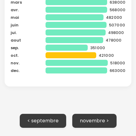
mars
638000
avr.
568000
mai
482000
juin
507000
jui.
498000
aout
478000
sep.
351000
oct.
421000
nov.
518000
Continuer avec Apple
dec.
663000
ou connectez-vous par mail
< septembre
novembre >
Politique de
confidentialité.