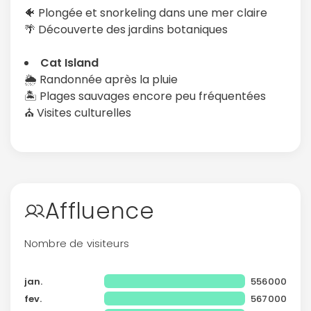
🐠 Plongée et snorkeling dans une mer claire
🌴 Découverte des jardins botaniques
Cat Island
🌦️ Randonnée après la pluie
🏝️ Plages sauvages encore peu fréquentées
⛪ Visites culturelles
Affluence
Nombre de visiteurs
jan.
556000
fev.
567000