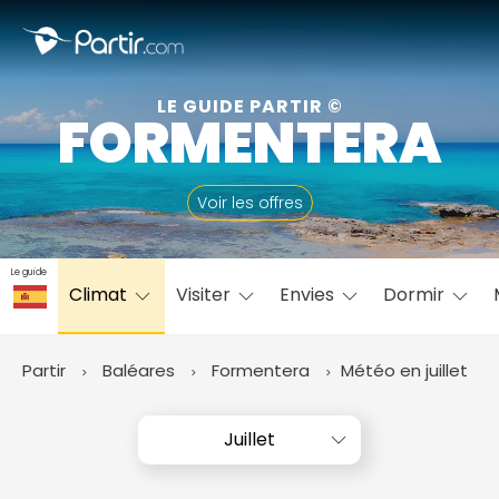
Fermer
LE GUIDE PARTIR ©
FORMENTERA
📍 Destinations populaires
Voir les offres
Le guide
Climat
Visiter
Envies
Dormir
☀️ Où partir par mois
Janvier
Février
Mars
Avril
Mai
Juin
✨ Envies populaires
Partir
Baléares
Formentera
Météo en juillet
Juillet
Août
Septembre
Octobre
Novembre
Décembre
Juillet