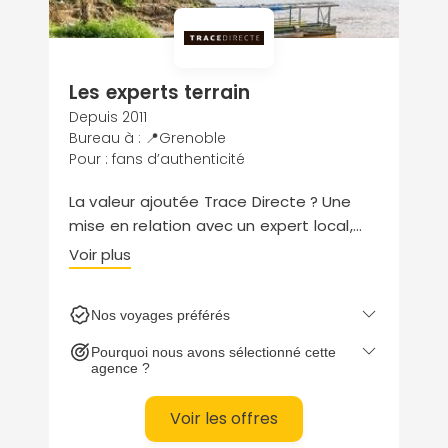
Les experts terrain
Depuis 2011
Bureau à : 📍Grenoble
Pour : fans d’authenticité
La valeur ajoutée Trace Directe ? Une
mise en relation avec un expert local,
installé en Bolivie. Fort de sa
Voir plus
connaissance inégalée du terrain, il
saura pimenter votre évasion
Nos voyages préférés
d’adresses secrètes et d’expériences
inédites. Un voyage authentique à la
Pourquoi nous avons sélectionné cette
logistique bien rodée !
agence ?
Voir les offres