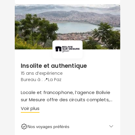
Insolite et authentique
15 ans d’expérience
Bureau à : 📍La Paz
Locale et francophone, l’agence Bolivie
sur Mesure offre des circuits complets,
façonnés au gré de vos envies. Déjà sur
Voir plus
place ? Profitez d’activités ponctuelles
et immersives à l’instar d’une rencontre
Nos voyages préférés
avec la communauté Jatun Yampara.