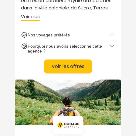
Du trek en cordillère royale aux balades
dans la ville coloniale de Sucre, Terres
d’Aventure élabore des séjours adaptés
Voir plus
à tous les niveaux. Engagée dans le
respect de l’environnement, votre
Nos voyages préférés
agence soutient également des projets
de reforestation via la fondation «
Pourquoi nous avons sélectionné cette
Insolite Bâtisseur ».
agence ?
Voir les offres