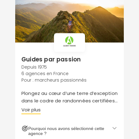
Guides par passion
Depuis 1975
6 agences en France
Pour : marcheurs passionnés
Plongez au cœur d’une terre d’exception
dans le cadre de randonnées certifiées
carbone neutre. Accompagné ou en
Voir plus
liberté, faites confiance aux experts
Allibert Trekking et savourez une
Pourquoi nous avons sélectionné cette
aventure bolivienne riche de rencontres
agence ?
et d’authenticité.