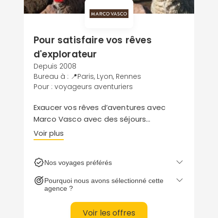
Pour satisfaire vos rêves
d'explorateur
Depuis 2008
Bureau à : 📍Paris, Lyon, Rennes
Pour : voyageurs aventuriers
Exaucer vos rêves d’aventures avec
Marco Vasco avec des séjours
entièrement sur mesure. Partage,
Voir plus
convivialité et rencontres humaines,
voilà les valeurs du voyagiste. Et la
Nos voyages préférés
Bolivie est une destination d'exception
avec des sites riches en histoire, des
Pourquoi nous avons sélectionné cette
paysages inoubliables avec des
agence ?
rencontres fortes en émotions.
Voir les offres