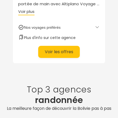
portée de main avec Altiplano Voyage !
Accompagnés par des guides
Voir plus
spécialistes passionnés par les voyages
authentiques et les rencontres
Nos voyages préférés
humaines, créez le voyage qui vous
ressemble.
Plus d'info sur cette agence
Immersion chez les locaux, découverte
des grands espaces, aventure et trek,
Voir les offres
exploration hors des sentiers battus...
tout est possible !
Top 3 agences
randonnée
La meilleure façon de découvrir la Bolivie pas à pas