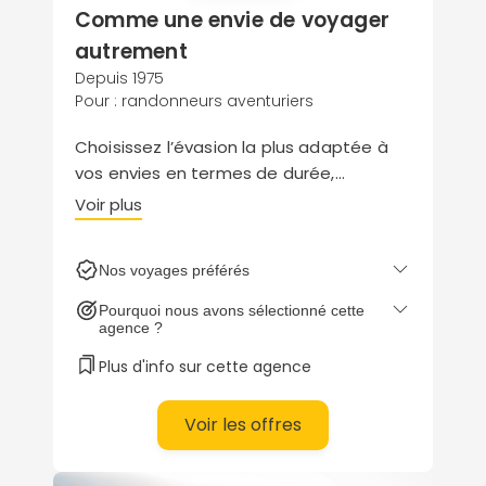
Comme une envie de voyager
autrement
Continuer avec Apple
Depuis 1975
Pour : randonneurs aventuriers
ou connectez-vous par mail
Choisissez l’évasion la plus adaptée à
vos envies en termes de durée,
difficulté et thématique. Nomade
Voir plus
Aventure se charge de vous apporter
entière satisfaction au travers de ses
Nos voyages préférés
Politique de
étapes soigneusement élaborées, de
confidentialité.
son encadrement professionnel et de la
Pourquoi nous avons sélectionné cette
saveur de ses expériences.
agence ?
Plus d'info sur cette agence
Voir les offres