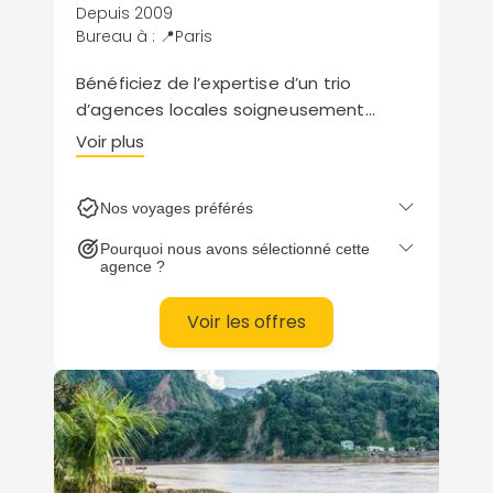
Depuis 2009
Bureau à : 📍Paris
Bénéficiez de l’expertise d’un trio
d’agences locales soigneusement
sélectionnées. Treks, charme et luxe,
Voir plus
incontournables : la liste des aventures
possibles s’étend à l’infini. Bonus ? Les
Nos voyages préférés
prix en direct vous assurent de profiter
d’un rapport qualité/prix optimal.
Pourquoi nous avons sélectionné cette
agence ?
Voir les offres