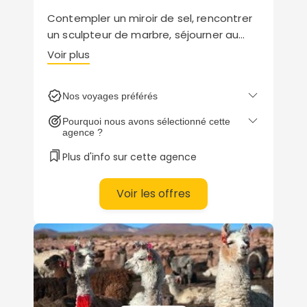
Contempler un miroir de sel, rencontrer
un sculpteur de marbre, séjourner au
sein d’un hôtel colonial : Comptoir des
Voir plus
Voyages vous propose des séjours
emplis d’authenticité et de dimension
Nos voyages préférés
humaine.
Voyagez écolo : l’absorption de 100%
Pourquoi nous avons sélectionné cette
des émissions carbone de votre séjour
agence ?
est assurée !
Plus d'info sur cette agence
Voir les offres