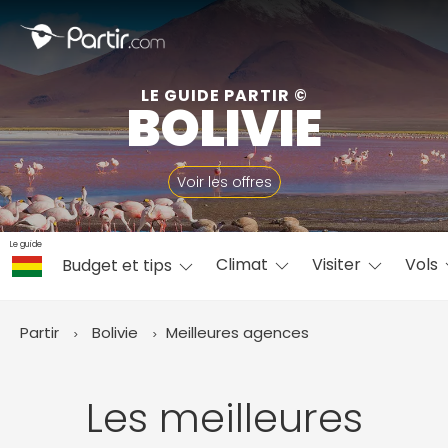
Fermer
LE GUIDE PARTIR ©
BOLIVIE
📍 Destinations populaires
Voir les offres
Le guide
Climat
Visiter
Vols
Budget et tips
☀️ Où partir par mois
Janvier
Février
Mars
Avril
Mai
Juin
✨ Envies populaires
Partir
Bolivie
Meilleures agences
Juillet
Août
Septembre
Octobre
Novembre
Décembre
Les meilleures