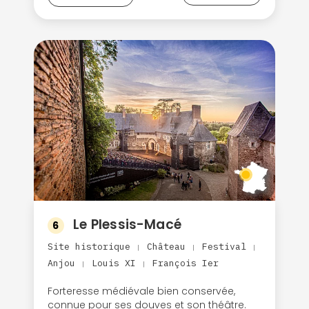
Le Plessis-Macé
6
Site historique
Château
Festival
|
|
|
Anjou
Louis XI
François Ier
|
|
Continuer avec Apple
Forteresse médiévale bien conservée,
connue pour ses douves et son théâtre.