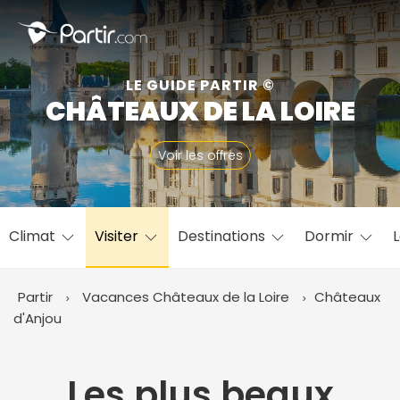
Fermer
LE GUIDE PARTIR ©
CHÂTEAUX DE LA LOIRE
📍 Destinations populaires
Voir les offres
Climat
Visiter
Destinations
Dormir
L
☀️ Où partir par mois
Janvier
Février
Mars
Avril
Mai
Juin
✨ Envies populaires
Partir
Vacances Châteaux de la Loire
Châteaux
Juillet
Août
Septembre
Octobre
d'Anjou
Novembre
Décembre
Les plus beaux