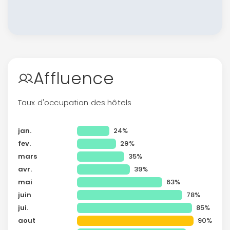
Affluence
Taux d'occupation des hôtels
jan.
24%
fev.
29%
mars
35%
avr.
39%
mai
63%
juin
78%
jui.
85%
aout
90%