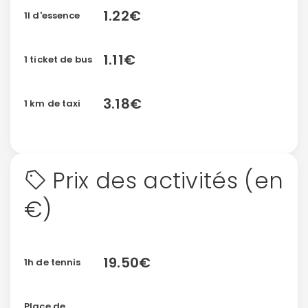
1.22€
1l d'essence
1.11€
1 ticket de bus
3.18€
1 km de taxi
Prix des activités (en
€)
19.50€
1h de tennis
Place de