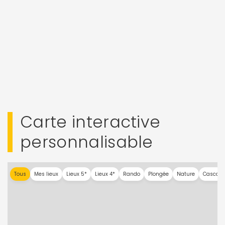
Carte interactive
personnalisable
Tous
Mes lieux
Lieux 5*
Lieux 4*
Rando
Plongée
Nature
Cascad