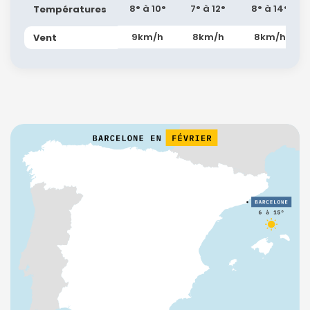
8° à 10°
7° à 12°
8° à 14°
Températures
9km/h
8km/h
8km/h
Vent