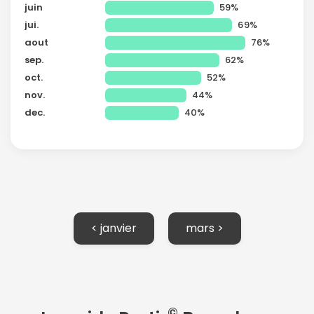
juin
59%
jui.
69%
aout
76%
sep.
62%
oct.
52%
nov.
44%
dec.
40%
< janvier
mars >
©