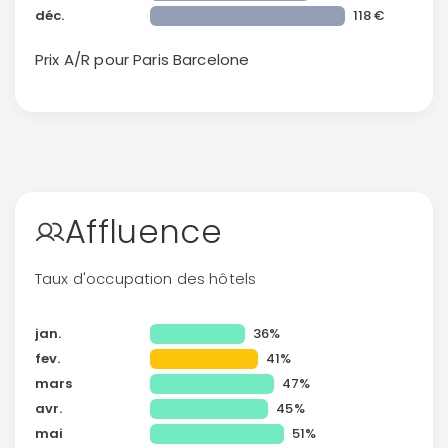
déc.
118 €
Prix A/R pour Paris
Barcelone
Continuer avec Apple
Affluence
ou connectez-vous par mail
Taux d'occupation des hôtels
jan.
36%
fev.
41%
Politique de
confidentialité.
mars
47%
avr.
45%
mai
51%