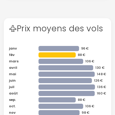
Prix moyens des vols
janv
96 €
fév
88 €
mars
106 €
avril
130 €
mai
148 €
juin
126 €
juil
136 €
août
160 €
sep.
88 €
oct.
106 €
nov
98 €