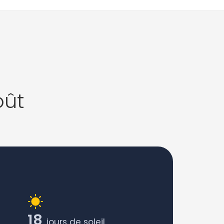
oût
18
jours de soleil