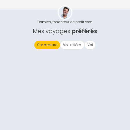
Continuer avec Apple
ou connectez-vous par mail
Damien, fondateur de partir.com
Mes voyages
préférés
Sur mesure
Vol + Hôtel
Vol
Politique de confidentialité.