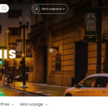
Fermer
Mon espace
NIS
eptembre
offres
Mon voyage