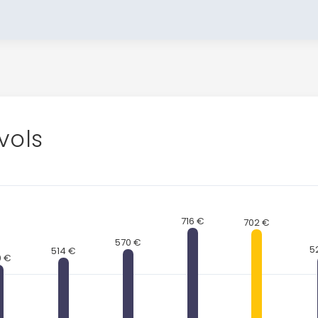
vols
716 €
702 €
570 €
5
514 €
0 €