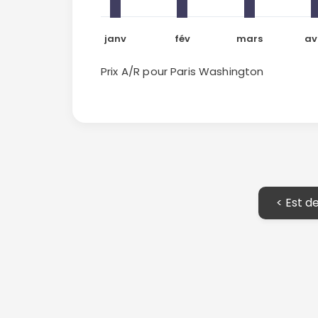
janv
fév
mars
av
Prix A/R pour Paris
Washington
< Est de