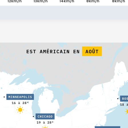
12km/h
13km/h
14km/h
8km/h
8km/h