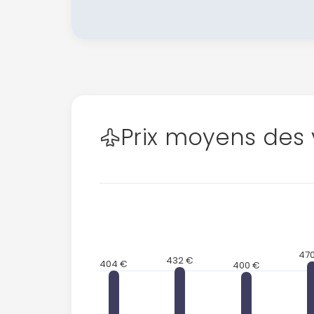
Prix moyens des 
47
432 €
404 €
400 €