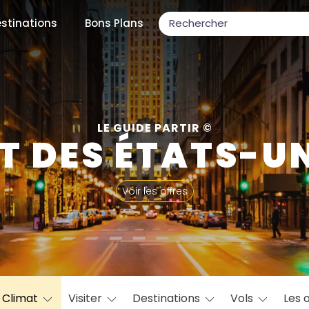
stinations
Bons Plans
ons populaires
LE GUIDE PARTIR ©
T DES ÉTATS-U
par mois
Voir les offres
Février
Mars
Avril
Mai
Juin
Juillet
Août
S
ulaires
Novembre
Décembre
Climat
Visiter
Destinations
Vols
Les 