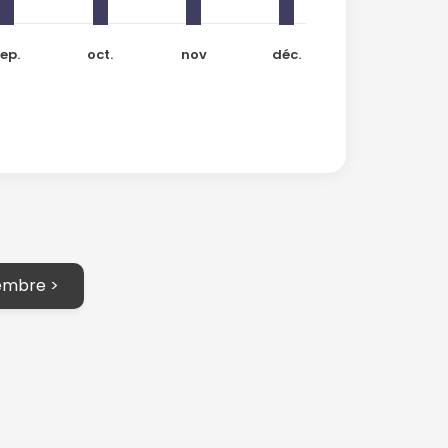
ep.
oct.
nov
déc.
tembre >