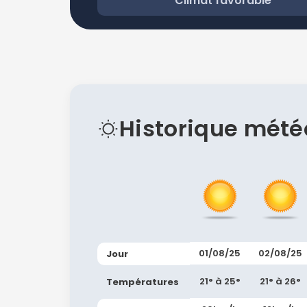
Climat favorable
Historique mété
01/08/25
02/08/25
Jour
21° à 25°
21° à 26°
Températures