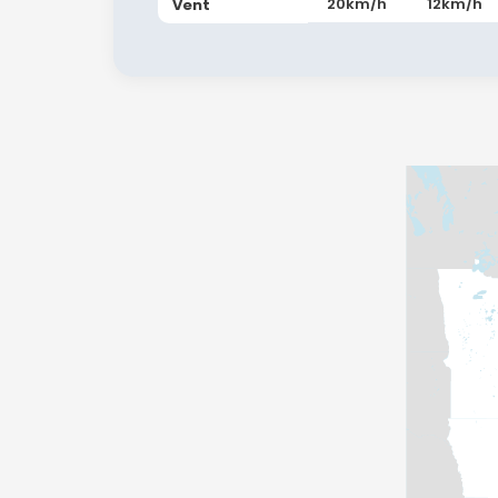
20km/h
12km/h
Vent