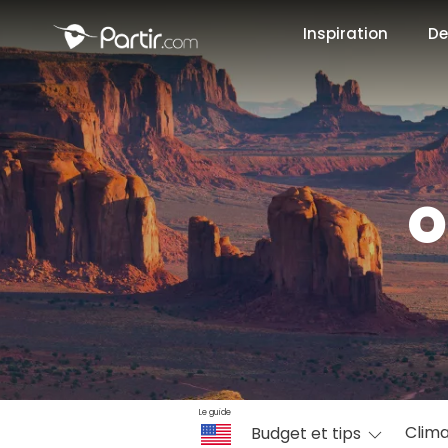
Inspiration
De
📍 Destinati
O
☀️ Où partir 
Janvier
✨ Envies pop
Octobre
Le guide
Clim
Budget et tips