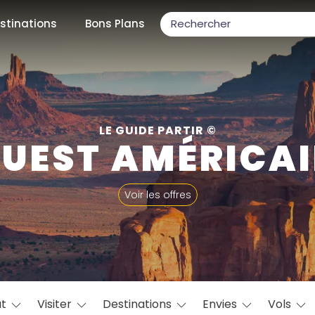
stinations
Bons Plans
ons populaires
LE GUIDE PARTIR ©
UEST AMÉRICA
par mois
Voir les offres
Février
Mars
Avril
Mai
Juin
Juillet
Août
S
ulaires
Novembre
Décembre
at
Visiter
Destinations
Envies
Vols