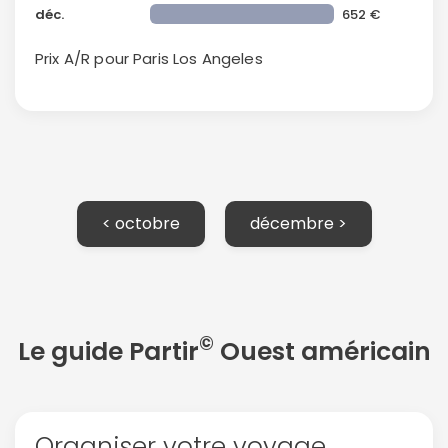
déc.
652 €
Prix A/R pour Paris
Los Angeles
< octobre
décembre >
Continuer avec Apple
©
Le guide Partir
Ouest américain
ou connectez-vous par mail
Organiser votre voyage