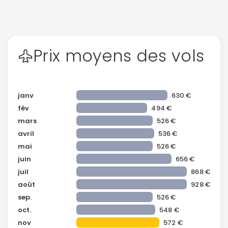
Prix moyens des vols
janv
630 €
fév
494 €
mars
526 €
avril
536 €
mai
526 €
juin
656 €
juil
868 €
août
928 €
sep.
526 €
oct.
548 €
nov
572 €