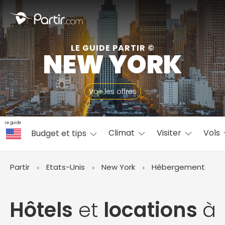
Fermer
LE GUIDE PARTIR ©
NEW YORK
📍 Destinations populaires
Voir les offres
Le guide
Climat
Visiter
Vols
Budget et tips
☀️ Où partir par mois
Janvier
Février
Mars
Avril
Mai
Juin
✨ Envies populaires
Partir
Etats-Unis
New York
Hébergement
Juillet
Août
Septembre
Octobre
Novembre
Décembre
Hôtels
et
locations
à