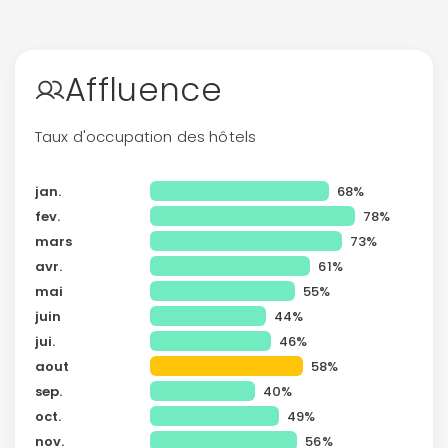
Affluence
Taux d'occupation des hôtels
jan.
68%
fev.
78%
mars
73%
avr.
61%
mai
55%
juin
44%
jui.
46%
aout
58%
sep.
40%
oct.
49%
nov.
56%