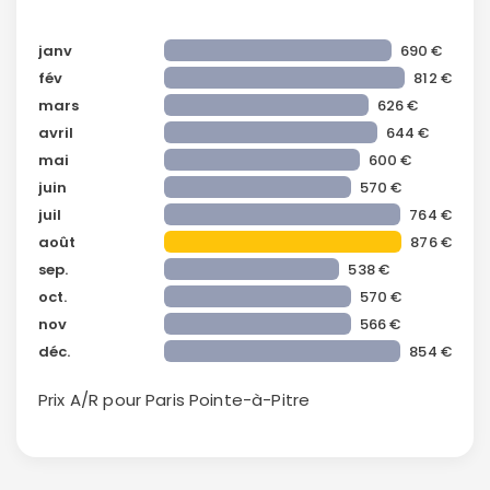
janv
690 €
fév
812 €
mars
626 €
avril
644 €
Continuer avec Apple
mai
600 €
juin
570 €
ou connectez-vous par mail
juil
764 €
août
876 €
sep.
538 €
oct.
570 €
nov
566 €
Politique de
déc.
854 €
confidentialité.
Prix A/R pour Paris
Pointe-à-Pitre