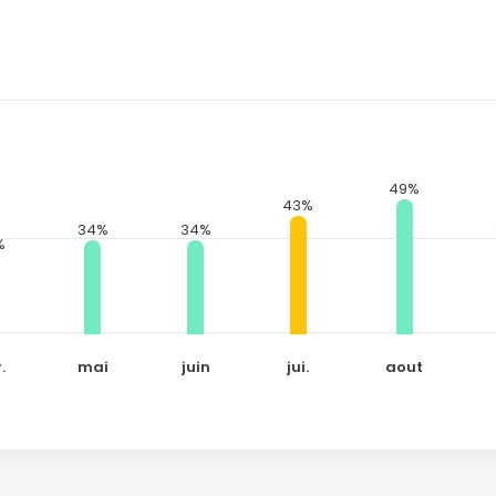
49%
43%
34%
34%
%
.
mai
juin
jui.
aout