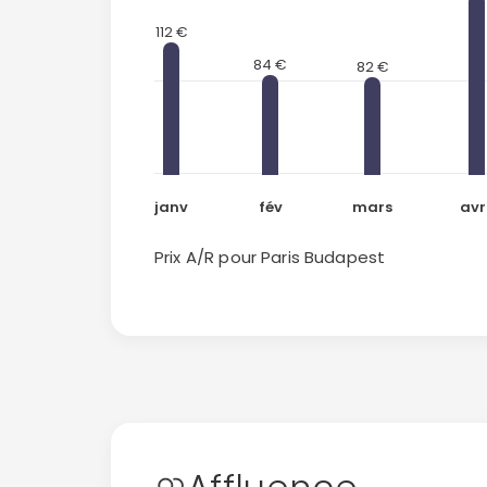
112 €
84 €
82 €
janv
fév
mars
avr
Prix A/R pour Paris
Budapest