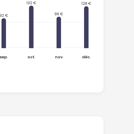
132 €
128 €
96 €
92 €
sep.
oct.
nov
déc.