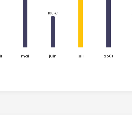
100 €
il
mai
juin
juil
août