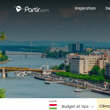
Inspiration
De
📍 Destinati
☀️ Où partir 
Janvier
✨ Envies pop
Octobre
Le guide
Clim
Budget et tips