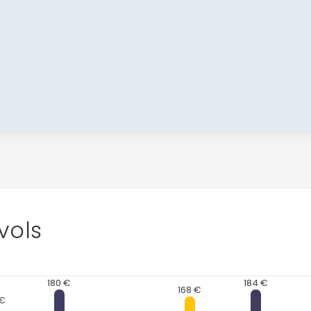
Continuer avec Apple
ou connectez-vous par mail
Politique de confidentialité.
vols
180 €
184 €
168 €
 €