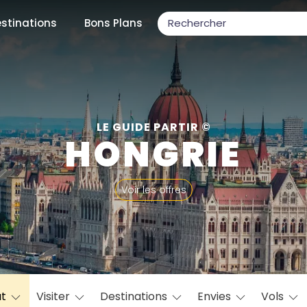
stinations
Bons Plans
ons populaires
LE GUIDE PARTIR ©
HONGRIE
par mois
Voir les offres
Février
Mars
Avril
Mai
Juin
Juillet
Août
S
ulaires
Novembre
Décembre
at
Visiter
Destinations
Envies
Vols