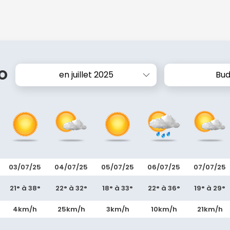
o
en juillet 2025
Bu
03/07/25
04/07/25
05/07/25
06/07/25
07/07/25
21° à 38°
22° à 32°
18° à 33°
22° à 36°
19° à 29°
4km/h
25km/h
3km/h
10km/h
21km/h