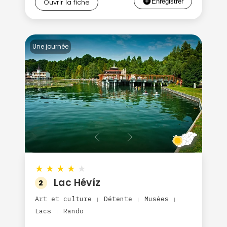
Ouvrir la fiche
Une journée
★
★
★
★
★
Lac Hévíz
2
Art et culture
Détente
Musées
|
|
|
Lacs
Rando
|