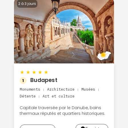
2 à 3 jours
★
★
★
★
★
Budapest
1
Monuments
Architecture
Musées
|
|
|
Détente
Art et culture
|
Capitale traversée par le Danube, bains
thermaux réputés et quartiers historiques.