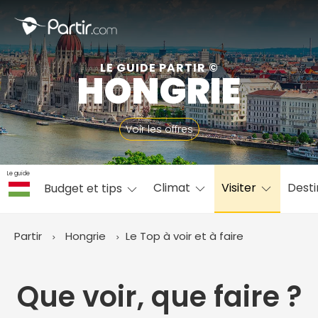
Fermer
LE GUIDE PARTIR ©
HONGRIE
📍 Destinations populaires
Voir les offres
Le guide
Climat
Visiter
Desti
Budget et tips
☀️ Où partir par mois
Janvier
Février
Mars
Avril
Mai
Juin
✨ Envies populaires
Partir
Hongrie
Le Top à voir et à faire
Juillet
Août
Septembre
Octobre
Novembre
Décembre
Que voir, que faire ?