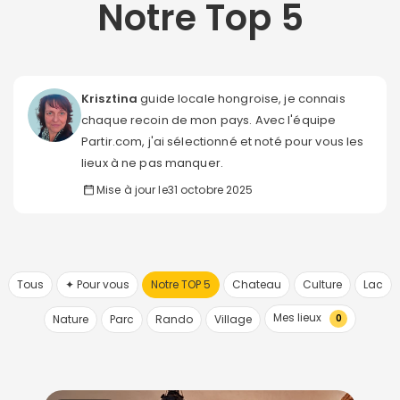
Notre Top 5
Krisztina
guide locale hongroise, je connais
chaque recoin de mon pays. Avec l'équipe
Partir.com, j'ai sélectionné et noté pour vous les
lieux à ne pas manquer.
Mise à jour le
31 octobre 2025
Tous
✦ Pour vous
Notre TOP 5
Chateau
Culture
Lac
Mes lieux
Nature
Parc
Rando
Village
0