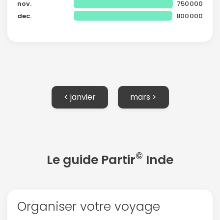
nov.
750000
dec.
800000
< janvier
mars >
©
Le guide Partir
Inde
Organiser votre voyage