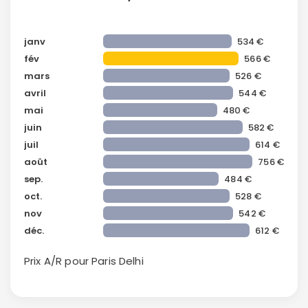
Politique de
confidentialité.
janv
534 €
fév
566 €
mars
526 €
avril
544 €
mai
480 €
juin
582 €
juil
614 €
août
756 €
sep.
484 €
oct.
528 €
nov
542 €
déc.
612 €
Prix A/R pour Paris
Delhi