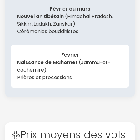
Février ou mars
Nouvel an tibétain
(Himachal Pradesh,
Sikkim,Ladakh, Zanskar)
Cérémonies bouddhistes
Février
Naissance de Mahomet
(Jammu-et-
cachemire)
Prières et processions
Continuer avec Apple
ou connectez-vous par mail
Prix moyens des vols