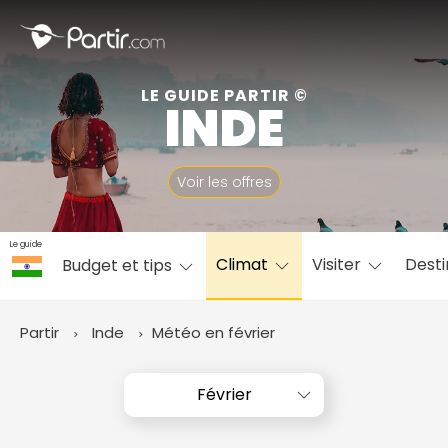
Fermer
LE GUIDE PARTIR ©
INDE
📍 Destinations populaires
Voir les offres
Le guide
Climat
Visiter
Desti
Budget et tips
☀️ Où partir par mois
Janvier
Février
Mars
Avril
Mai
Juin
✨ Envies populaires
Partir
Inde
Météo en février
Juillet
Août
Septembre
Octobre
Novembre
Décembre
Février