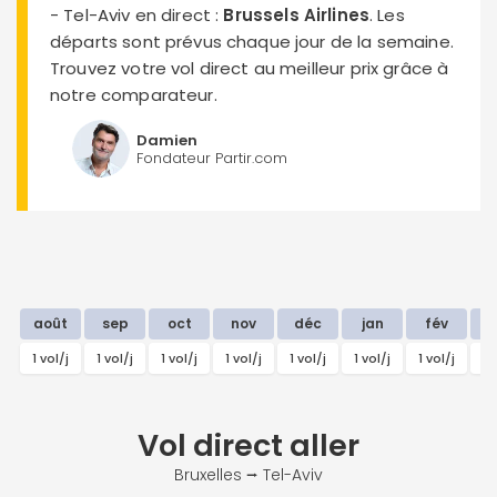
- Tel-Aviv en direct :
Brussels Airlines
. Les
départs sont prévus chaque jour de la semaine.
Trouvez votre vol direct au meilleur prix grâce à
notre comparateur.
Damien
Fondateur Partir.com
août
sep
oct
nov
déc
jan
fév
m
1 vol/j
1 vol/j
1 vol/j
1 vol/j
1 vol/j
1 vol/j
1 vol/j
1 
Vol direct
aller
Bruxelles ⭢ Tel-Aviv