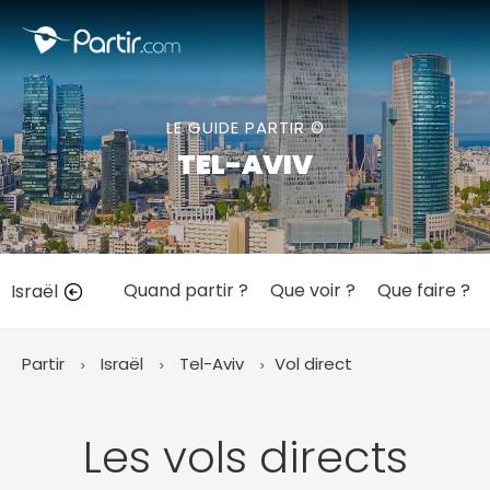
Fermer
LE GUIDE PARTIR ©
📍 Destinations populaires
TEL-AVIV
Quand partir ?
Que voir ?
Que faire ?
Israël
☀️ Où partir par mois
Janvier
Février
Mars
Avril
Mai
Juin
✨ Envies populaires
Partir
Israël
Tel-Aviv
Vol direct
Juillet
Août
Septembre
Octobre
Novembre
Décembre
Les vols directs