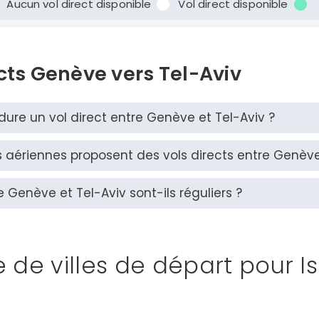
Aucun vol direct disponible
Vol direct disponible
cts Genève vers Tel-Aviv
re un vol direct entre Genève et Tel-Aviv ?
aériennes proposent des vols directs entre Genève 
e Genève et Tel-Aviv sont-ils réguliers ?
Continuer avec Apple
e de villes de départ pour I
ou connectez-vous par mail