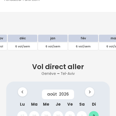
ov
déc
jan
fév
ma
vol
6 vol/sem
6 vol/sem
6 vol/sem
6 vol
Vol direct
aller
Genève ⭢ Tel-Aviv
août
2026
Lu
Ma
Me
Je
Ve
Sa
Di
27
28
29
30
31
1
2