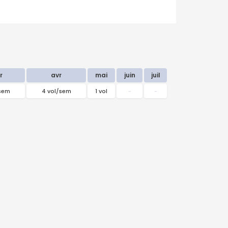
r
avr
mai
juin
juil
/sem
4 vol/sem
1 vol
-
-
septembre
2026
Lu
Ma
Me
Je
Ve
Sa
Di
31
1
2
3
4
5
6