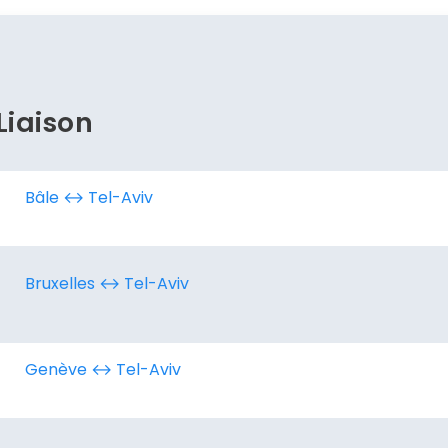
Politique de confidentialité.
Liaison
Bâle ↔︎ Tel-Aviv
Bruxelles ↔︎ Tel-Aviv
Genève ↔︎ Tel-Aviv