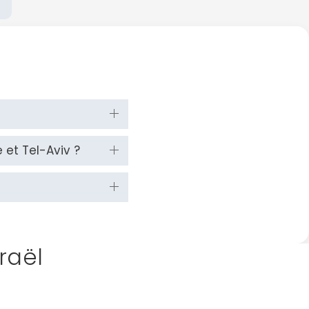
et Tel-Aviv ?
sraël