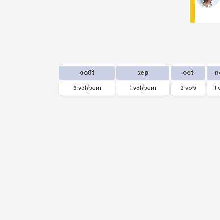
août
sep
oct
n
6 vol/sem
1 vol/sem
2 vols
1 