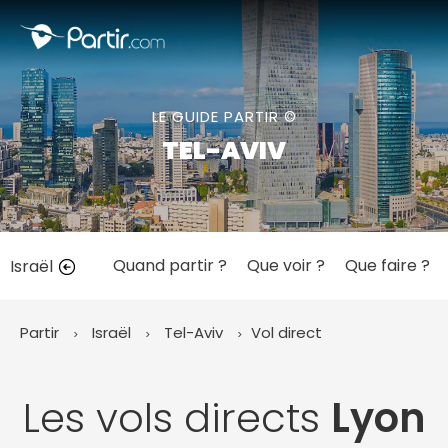
Fermer
LE GUIDE PARTIR ©
📍 Destinations populaires
TEL-AVIV
Quand partir ?
Que voir ?
Que faire ?
Israël
☀️ Où partir par mois
Janvier
Février
Mars
Avril
Mai
Juin
✨ Envies populaires
Partir
Israël
Tel-Aviv
Vol direct
Juillet
Août
Septembre
Octobre
Novembre
Décembre
Les vols directs
Lyon