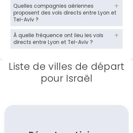
Quelles compagnies aériennes
proposent des vols directs entre Lyon et
Tel-Aviv ?
À quelle fréquence ont lieu les vols
Continuer avec Apple
directs entre Lyon et Tel-Aviv ?
ou connectez-vous par mail
Liste de villes de départ
pour Israël
Politique de
confidentialité.