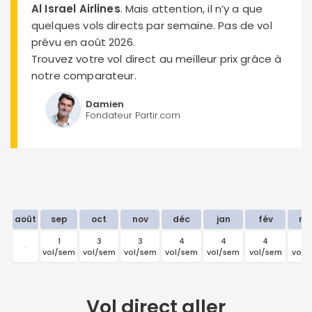
Al Israel Airlines
. Mais attention, il n’y a que
quelques vols directs par semaine. Pas de vol
prévu en août 2026.
Trouvez votre vol direct au meilleur prix grâce à
notre comparateur.
Damien
Fondateur Partir.com
août
sep
oct
nov
déc
jan
fév
ma
1
3
3
4
4
4
4
-
vol/sem
vol/sem
vol/sem
vol/sem
vol/sem
vol/sem
vol/
Vol direct
aller