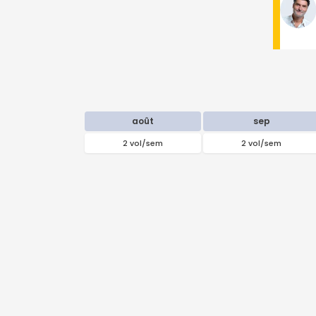
août
sep
2 vol/sem
2 vol/sem