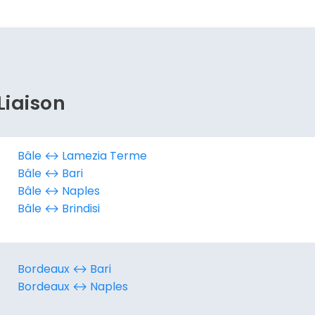
Continuer avec Apple
ou connectez-vous par mail
Liaison
Politique de confidentialité.
Bâle ↔︎ Lamezia Terme
Bâle ↔︎ Bari
Bâle ↔︎ Naples
Bâle ↔︎ Brindisi
Bordeaux ↔︎ Bari
Bordeaux ↔︎ Naples