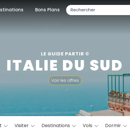
stinations
Bons Plans
ons populaires
LE GUIDE PARTIR ©
ITALIE DU SUD
par mois
Voir les offres
Février
Mars
Avril
Mai
Juin
Juillet
Août
S
ulaires
Novembre
Décembre
at
Visiter
Destinations
Vols
Dormir