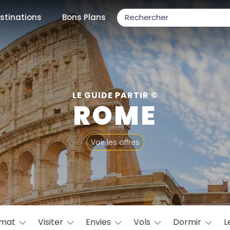
stinations
Bons Plans
ons populaires
LE GUIDE PARTIR ©
ROME
par mois
Voir les offres
Février
Mars
Avril
Mai
Juin
Juillet
Août
S
ulaires
Novembre
Décembre
imat
Visiter
Envies
Vols
Dormir
L