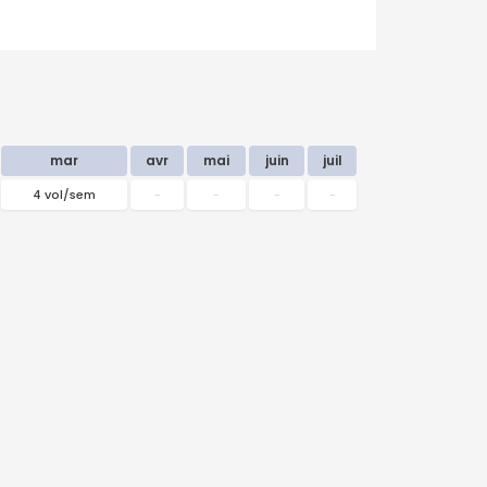
mar
avr
mai
juin
juil
4 vol/sem
-
-
-
-
septembre
2026
Lu
Ma
Me
Je
Ve
Sa
Di
31
1
2
3
4
5
6