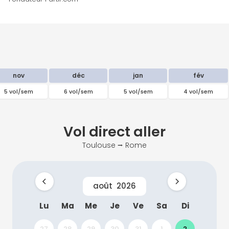
nov
déc
jan
fév
5 vol/sem
6 vol/sem
5 vol/sem
4 vol/sem
Vol direct
aller
Toulouse ⭢ Rome
août
2026
Lu
Ma
Me
Je
Ve
Sa
Di
27
28
29
30
31
1
2