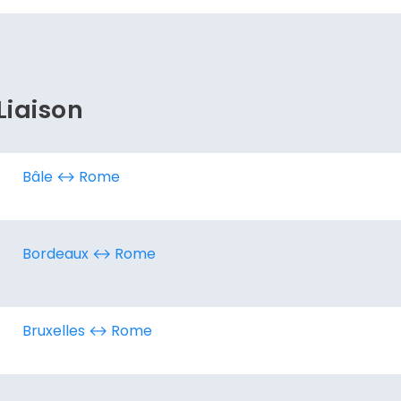
Continuer avec Apple
ou connectez-vous par mail
Liaison
Politique de confidentialité.
Bâle ↔︎ Rome
Bordeaux ↔︎ Rome
Bruxelles ↔︎ Rome