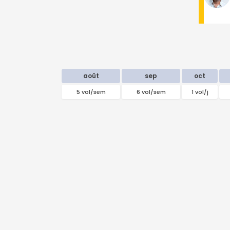
août
sep
oct
5 vol/sem
6 vol/sem
1 vol/j