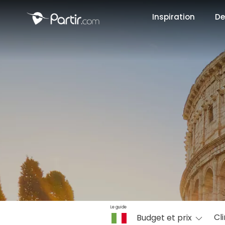
Inspiration
De
📍 Destinati
☀️ Où partir 
Janvier
✨ Envies pop
Octobre
Le guide
Cl
Budget et prix