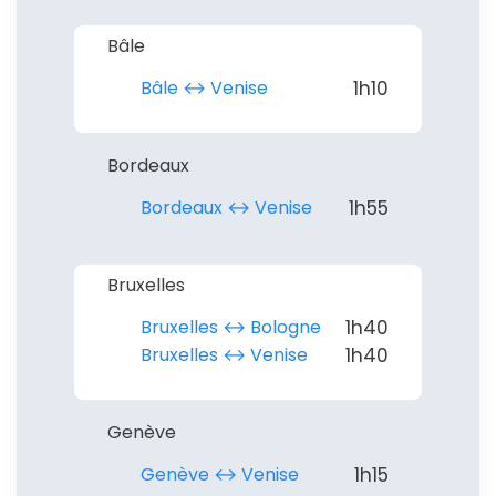
Continuer avec Apple
Bâle
Bâle ↔︎ Venise
1h10
ou connectez-vous par mail
Bordeaux
Bordeaux ↔︎ Venise
1h55
Politique de
confidentialité.
Bruxelles
Bruxelles ↔︎ Bologne
1h40
Bruxelles ↔︎ Venise
1h40
Genève
Genève ↔︎ Venise
1h15