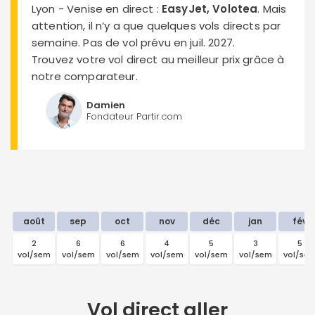
Lyon - Venise en direct :
EasyJet, Volotea
. Mais
attention, il n’y a que quelques vols directs par
semaine. Pas de vol prévu en juil. 2027.
Trouvez votre vol direct au meilleur prix grâce à
notre comparateur.
Damien
Fondateur Partir.com
août
sep
oct
nov
déc
jan
fév
2
6
6
4
5
3
5
vol/sem
vol/sem
vol/sem
vol/sem
vol/sem
vol/sem
vol/se
Vol direct
aller