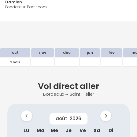
Damien
Fondateur Partir.com
oct
nov
déc
jan
fév
ma
2 vols
-
-
-
-
-
Vol direct
aller
Bordeaux ⭢ Saint-Hélier
août
2026
Lu
Ma
Me
Je
Ve
Sa
Di