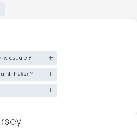
ans escale ?
aint-Hélier ?
ersey