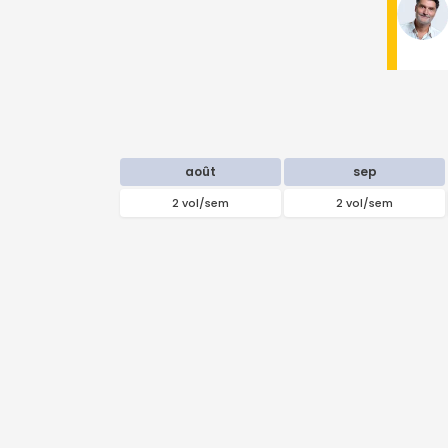
août
sep
2 vol/sem
2 vol/sem