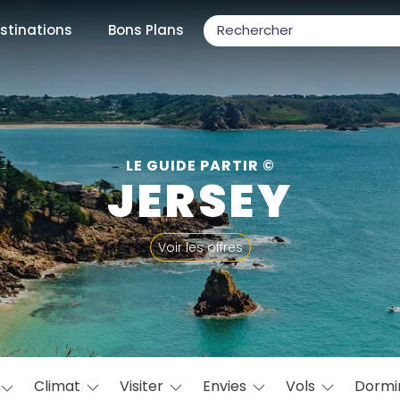
stinations
Bons Plans
ons populaires
LE GUIDE PARTIR ©
JERSEY
par mois
Voir les offres
Février
Mars
Avril
Mai
Juin
Juillet
Août
S
ulaires
Novembre
Décembre
Climat
Visiter
Envies
Vols
Dormi