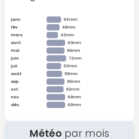
Politique de
confidentialité.
janv
54mm
fév
48mm
mars
42mm
avril
69mm
mai
66mm
juin
72mm
juil
53mm
août
58mm
sep.
65mm
oct.
62mm
nov
68mm
déc.
68mm
Météo
par mois