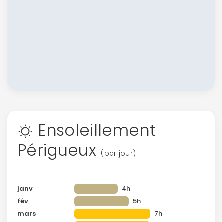
Ensoleillement
Périgueux
(par jour)
janv
4h
fév
5h
mars
7h