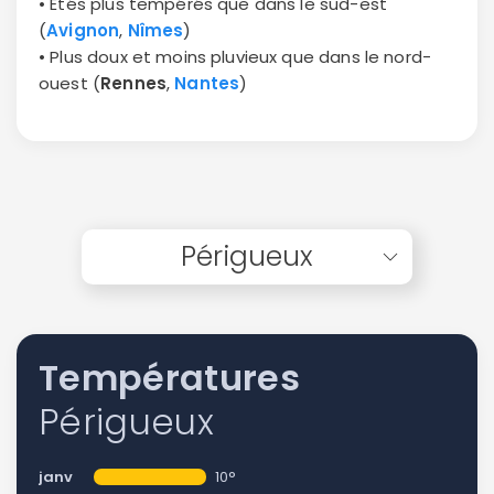
• Étés plus tempérés que dans le sud-est
(
Avignon
,
Nîmes
)
• Plus doux et moins pluvieux que dans le nord-
ouest (
Rennes
,
Nantes
)
Périgueux
Températures
Périgueux
janv
10°