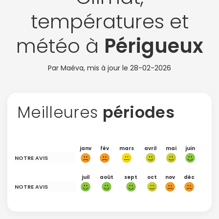
températures et
météo à
Périgueux
Par Maéva, mis à jour le
28-02-2026
Meilleures
périodes
janv
fév
mars
avril
mai
juin
NOTRE AVIS
juil
août
sept
oct
nov
déc
NOTRE AVIS