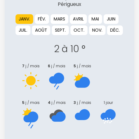
Périgueux
JANV.
FÉV.
MARS
AVRIL
MAI
JUIN
JUIL.
AOÛT
SEPT.
OCT.
NOV.
DÉC.
2 à 10 °
7
j / mois
6
j / mois
5
j / mois
5
j / mois
4
j / mois
3
j / mois
1 jour