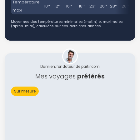
Température
10°
12°
16°
18°
23°
26°
28°
28°
24
maxi
Moyennes des températures minimales (matin) et maximales
(après-midi), calculées sur ces dernières années.
Damien, fondateur de partir.com
Mes voyages
préférés
Sur mesure