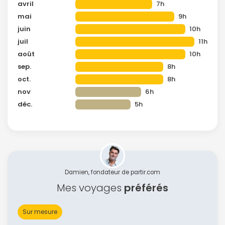
avril
7h
mai
9h
juin
10h
juil
11h
août
10h
sep.
8h
oct.
8h
nov
6h
déc.
5h
Damien, fondateur de partir.com
Mes voyages
préférés
Sur mesure