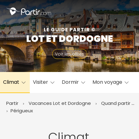
Fermer
LE GUIDE PARTIR ©
LOT ET DORDOGNE
📍 Destinations populaires
Voir les offres
Climat
Visiter
Dormir
Mon voyage
☀️ Où partir par mois
Janvier
Février
Mars
Avril
Mai
Juin
✨ Envies populaires
Partir
Vacances Lot et Dordogne
Quand partir ?
Juillet
Août
Septembre
Octobre
Périgueux
Novembre
Décembre
Climat,