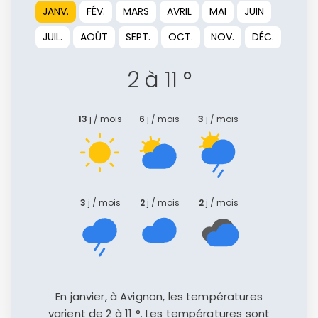
JANV.
FÉV.
MARS
AVRIL
MAI
JUIN
JUIL.
AOÛT
SEPT.
OCT.
NOV.
DÉC.
2 à 11 °
Politique de
confidentialité.
13
j / mois
6
j / mois
3
j / mois
3
j / mois
2
j / mois
2
j / mois
En janvier, à Avignon, les températures
varient de 2 à 11 °. Les températures sont