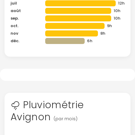
juil
12h
août
10h
sep.
10h
oct.
9h
nov
8h
déc.
6h
Pluviométrie
Avignon
(par mois)