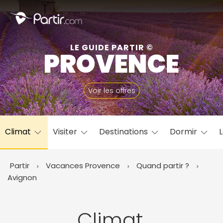
Fermer
LE GUIDE PARTIR ©
PROVENCE
📍 Destinations populaires
Voir les offres
Climat
Visiter
Destinations
Dormir
L
☀️ Où partir par mois
Janvier
Février
Mars
Avril
Mai
Juin
✨ Envies populaires
Partir
Vacances Provence
Quand partir ?
Juillet
Août
Septembre
Octobre
Avignon
Novembre
Décembre
Climat,