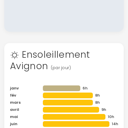
Ensoleillement
Avignon
(par jour)
janv
6h
fév
8h
mars
8h
avril
9h
mai
10h
juin
14h