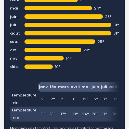
mai
24°
juin
28°
juil
31°
août
31°
sep.
25°
oct.
20°
nov
14°
déc.
10°
janv
fév
mars
avril
mai
juin
juil
août
sep
Température
2°
2°
5°
8°
12°
15°
18°
18°
14°
mini
Température
11°
13°
17°
19°
24°
28°
31°
31°
25
maxi
Moyennes des températures minimales (matin) et maximales