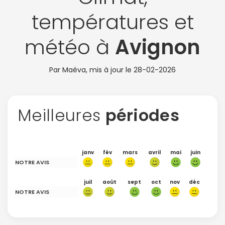
températures et
météo à
Avignon
Par Maéva, mis à jour le
28-02-2026
Meilleures
périodes
janv
fév
mars
avril
mai
juin
NOTRE AVIS
juil
août
sept
oct
nov
déc
NOTRE AVIS