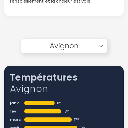
l’ensoleillement et la chaleur estivale
Avignon
Températures
Avignon
janv
11°
fév
13°
mars
17°
avril
19°