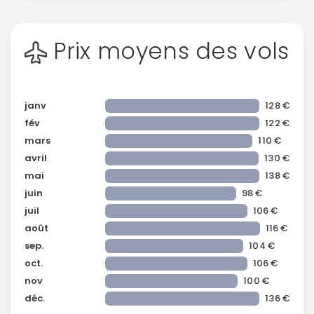
Prix moyens des vols
janv
128 €
fév
122 €
mars
110 €
avril
130 €
mai
138 €
juin
98 €
juil
106 €
août
116 €
sep.
104 €
oct.
106 €
nov
100 €
déc.
136 €