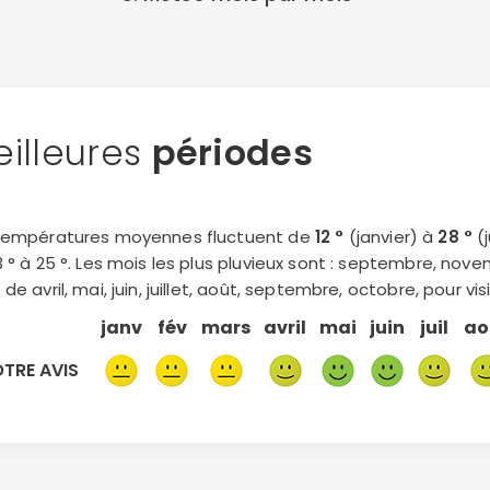
illeures
périodes
températures moyennes fluctuent de
12 °
(janvier) à
28 °
(j
3 ° à 25 °. Les mois les plus pluvieux sont : septembre, nov
de avril, mai, juin, juillet, août, septembre, octobre, pour vis
janv
fév
mars
avril
mai
juin
juil
ao
TRE AVIS