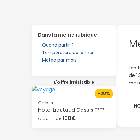
Dans la même rubrique
Me
Quand partir ?
Température de la mer
Météo par mois
Les 
de 1
L'offre irrésistible
mois 
-38%
Cassis
NO
Hôtel Liautaud Cassis ****
138€
à partir de