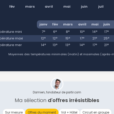
fév
mars
avril
mai
juin
juil
janv
fév
mars
avril
mai
juin
érature mini
7°
6°
8°
10°
14°
17°
érature maxi
12°
12°
15°
17°
21°
25°
pérature mer
14°
13°
13°
14°
17°
21°
Moyennes des températures minimales (matin) et maximales (après-mid
Damien, fondateur de partir.com
Ma sélection
d'offres irrésistibles
Sur mesure
Offres du moment
Vol + Hôtel
Circuit en groupe