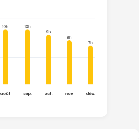
10h
10h
9h
8h
7h
août
sep.
oct.
nov
déc.