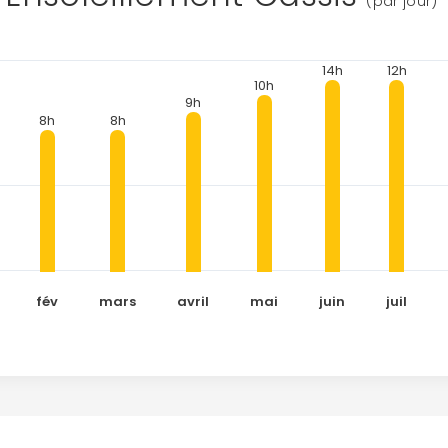
(par jour)
14h
12h
10h
9h
8h
8h
fév
mars
avril
mai
juin
juil