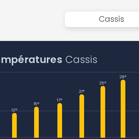
Cassis
empératures
Cassis
28°
25°
21°
17°
15°
12°