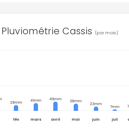
Pluviométrie Cassis
(par mois)
m
49mm
41mm
38mm
29mm
23mm
7mm
v
fév
mars
avril
mai
juin
juil