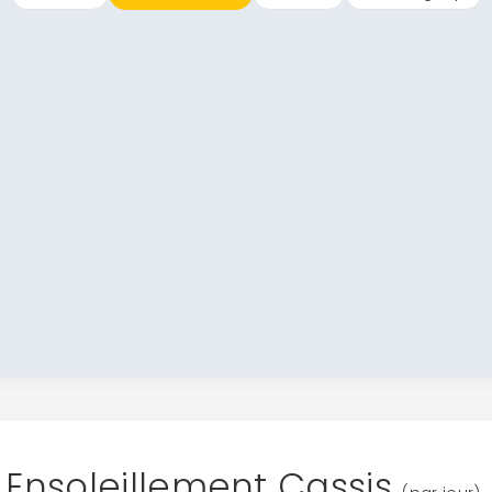
Continuer avec Apple
ou connectez-vous par mail
Politique de confidentialité.
Ensoleillement Cassis