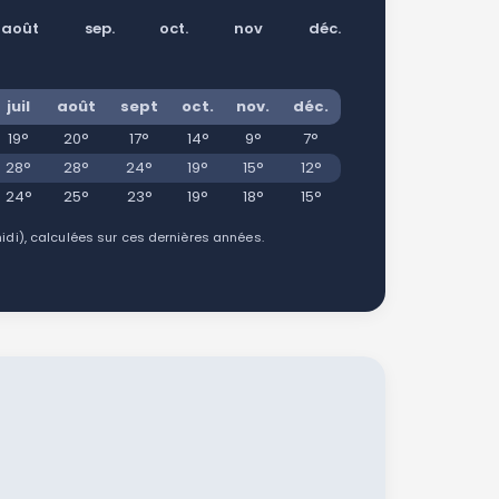
août
sep.
oct.
nov
déc.
juil
août
sept
oct.
nov.
déc.
19°
20°
17°
14°
9°
7°
28°
28°
24°
19°
15°
12°
24°
25°
23°
19°
18°
15°
i), calculées sur ces dernières années.