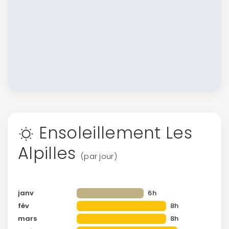
Ensoleillement Les
Alpilles
(par jour)
janv
6h
fév
8h
mars
8h