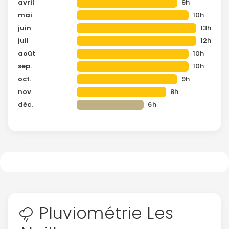
avril
9h
mai
10h
juin
13h
juil
12h
août
10h
sep.
10h
oct.
9h
nov
8h
déc.
6h
Pluviométrie Les