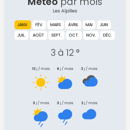
Météo
par mois
Les Alpilles
JANV.
FÉV.
MARS
AVRIL
MAI
JUIN
JUIL.
AOÛT
SEPT.
OCT.
NOV.
DÉC.
3 à 12 °
13
j / mois
6
j / mois
3
j / mois
3
j / mois
3
j / mois
2
j / mois
Continuer avec Apple
ou connectez-vous par mail