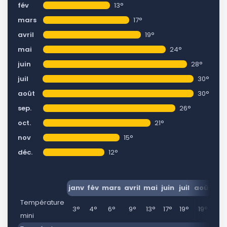
fév
13°
mars
17°
avril
19°
mai
24°
juin
28°
juil
30°
août
30°
sep.
26°
oct.
21°
nov
15°
déc.
12°
janv
fév
mars
avril
mai
juin
juil
août
se
Température
3°
4°
6°
9°
13°
17°
19°
19°
16
mini