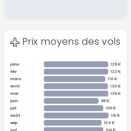
Prix moyens des vols
janv
128 €
fév
122 €
mars
110 €
avril
130 €
mai
138 €
juin
98 €
juil
106 €
août
116 €
sep.
104 €
oct.
106 €