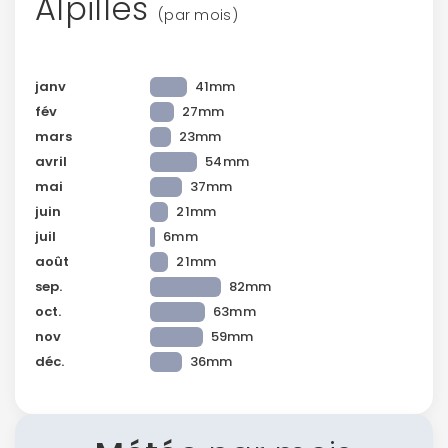
Alpilles
(par mois)
janv
41mm
fév
27mm
mars
23mm
avril
54mm
mai
37mm
juin
21mm
juil
6mm
août
21mm
sep.
82mm
oct.
63mm
nov
59mm
déc.
36mm