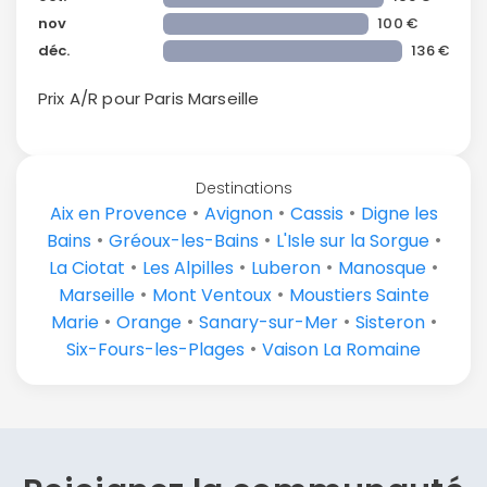
nov
100 €
déc.
136 €
Prix A/R pour Paris
Marseille
Destinations
•
•
•
Aix en Provence
Avignon
Cassis
Digne les
•
•
•
Bains
Gréoux-les-Bains
L'Isle sur la Sorgue
•
•
•
•
La Ciotat
Les Alpilles
Luberon
Manosque
•
•
Marseille
Mont Ventoux
Moustiers Sainte
•
•
•
•
Marie
Orange
Sanary-sur-Mer
Sisteron
•
Six-Fours-les-Plages
Vaison La Romaine