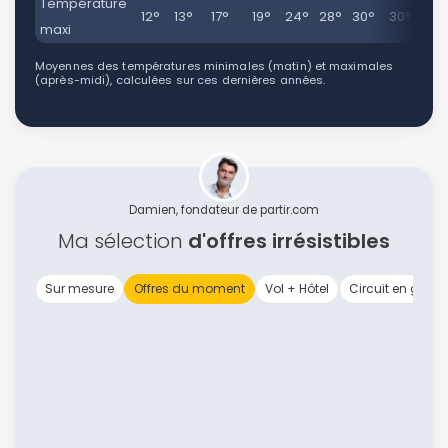
Température
12°
13°
17°
19°
24°
28°
30°
30°
26
maxi
Moyennes des températures minimales (matin) et maximales
(après-midi), calculées sur ces dernières années.
Damien, fondateur de partir.com
Ma sélection
d'offres irrésistibles
Sur mesure
Offres du moment
Vol + Hôtel
Circuit en group