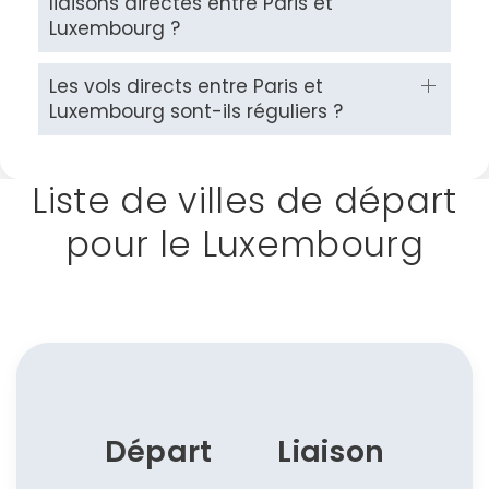
liaisons directes entre Paris et
Luxembourg ?
Continuer avec Apple
Les vols directs entre Paris et
Luxembourg sont-ils réguliers ?
ou connectez-vous par mail
Liste de villes de départ
pour le Luxembourg
Politique de
confidentialité.
Départ
Liaison