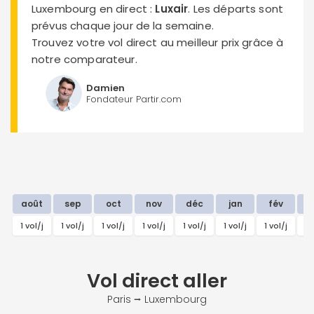
Luxembourg en direct :
Luxair
. Les départs sont
prévus chaque jour de la semaine.
Trouvez votre vol direct au meilleur prix grâce à
notre comparateur.
Damien
Fondateur Partir.com
août
sep
oct
nov
déc
jan
fév
m
1 vol/j
1 vol/j
1 vol/j
1 vol/j
1 vol/j
1 vol/j
1 vol/j
1 
Vol direct
aller
Paris ⭢ Luxembourg