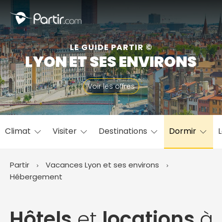
Fermer
LE GUIDE PARTIR ©
LYON ET SES ENVIRONS
📍 Destinations populaires
Voir les offres
Climat
Visiter
Destinations
Dormir
L
☀️ Où partir par mois
Janvier
Février
Mars
Avril
Mai
Juin
✨ Envies populaires
Partir
Vacances Lyon et ses environs
Juillet
Août
Septembre
Octobre
Hébergement
Novembre
Décembre
Hôtels
et
locations
à