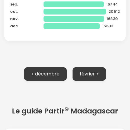
sep.
16744
oct.
20512
nov.
16830
dec.
15633
< décembre
février >
©
Le guide Partir
Madagascar