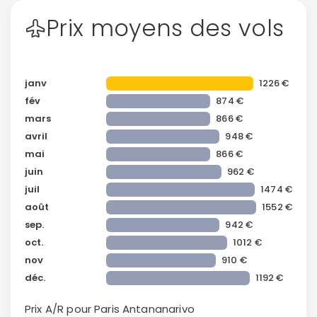
Prix moyens des vols
janv
1226 €
fév
874 €
mars
866 €
avril
948 €
mai
866 €
juin
962 €
juil
1474 €
août
1552 €
sep.
942 €
oct.
1012 €
nov
910 €
Continuer avec Apple
déc.
1192 €
ou connectez-vous par mail
Prix A/R pour Paris
Antananarivo