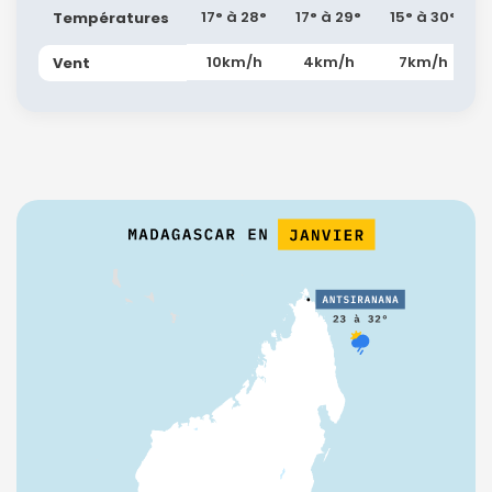
17° à 28°
17° à 29°
15° à 30°
Températures
10km/h
4km/h
7km/h
Vent