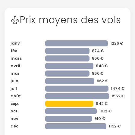
Prix moyens des vols
janv
1226 €
fév
874 €
mars
866 €
avril
948 €
mai
866 €
juin
962 €
juil
1474 €
août
1552 €
sep.
942 €
oct.
1012 €
nov
910 €
Continuer avec Apple
déc.
1192 €