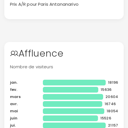
Prix A/R pour Paris
Antananarivo
ou connectez-vous par mail
Politique de
confidentialité.
Affluence
Nombre de visiteurs
jan.
18196
fev.
15636
mars
20604
avr.
16746
mai
18054
juin
15526
jui.
21157