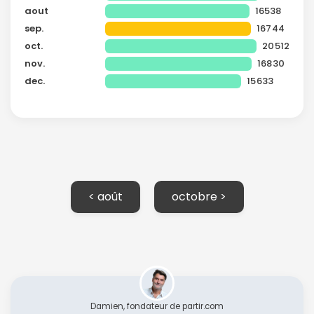
aout
16538
sep.
16744
oct.
20512
nov.
16830
dec.
15633
< août
octobre >
Damien, fondateur de partir.com