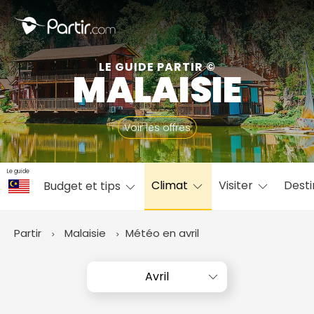
Fermer
LE GUIDE PARTIR ©
MALAISIE
📍 Destinations populaires
Voir les offres
Le guide
Climat
Visiter
Desti
Budget et tips
☀️ Où partir par mois
Janvier
Février
Mars
Avril
Mai
Juin
✨ Envies populaires
Partir
Malaisie
Météo en avril
Juillet
Août
Septembre
Octobre
Novembre
Décembre
Avril