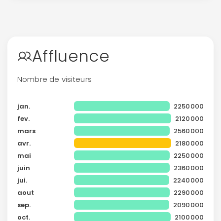
Continuer avec Apple
ou connectez-vous par mail
Affluence
Nombre de visiteurs
jan.
2250000
Politique de
fev.
2120000
confidentialité.
mars
2560000
avr.
2180000
mai
2250000
juin
2360000
jui.
2240000
aout
2290000
sep.
2090000
oct.
2100000