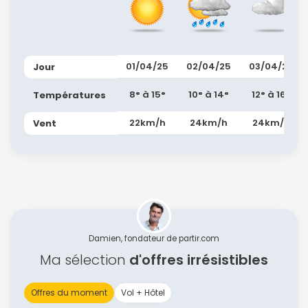
01/04/25
02/04/25
03/04/25
Jour
8° à 15°
10° à 14°
12° à 16°
Températures
22km/h
24km/h
24km/h
Vent
Damien, fondateur de partir.com
Ma sélection
d'offres irrésistibles
Offres du moment
Vol + Hôtel