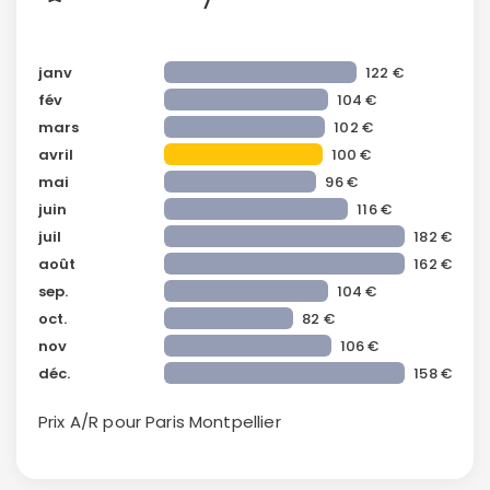
janv
122 €
fév
104 €
mars
102 €
avril
100 €
mai
96 €
juin
116 €
juil
182 €
août
162 €
sep.
104 €
oct.
82 €
nov
106 €
déc.
158 €
Prix A/R pour Paris
Montpellier