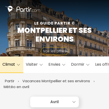
Fermer
LE GUIDE PARTIR ©
MONTPELLIER ET SES
📍 Destinations populaires
ENVIRONS
Voir les offres
Climat
Visiter
Envies
Dormir
Les off
☀️ Où partir par mois
Janvier
Février
Mars
Avril
Mai
Juin
✨ Envies populaires
Partir
Vacances Montpellier et ses environs
Juillet
Août
Septembre
Octobre
Météo en avril
Novembre
Décembre
Avril