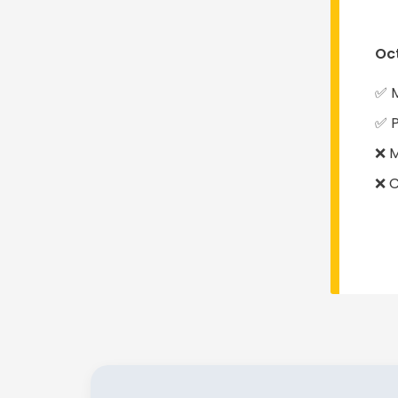
Oct
✅ M
✅ 
❌ M
❌ C