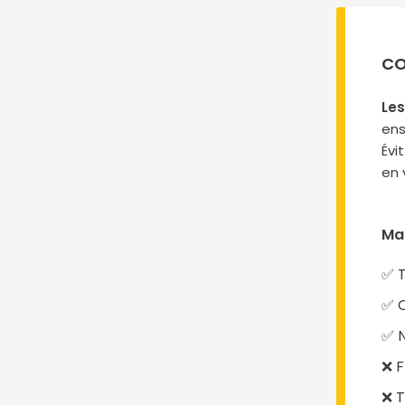
CO
Les
ens
Évi
en v
Ma
✅ T
✅ C
✅ N
❌ F
❌ T