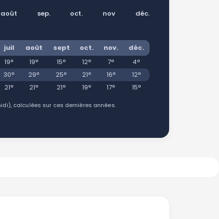
août
sep.
oct.
nov
déc.
juil
août
sept
oct.
nov.
déc.
19°
19°
15°
12°
7°
4°
30°
29°
25°
21°
16°
12°
21°
21°
21°
19°
17°
15°
i), calculées sur ces dernières années.