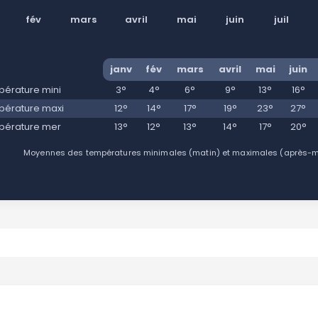
fév
mars
avril
mai
juin
juil
janv
fév
mars
avril
mai
juin
érature mini
3°
4°
6°
9°
13°
16°
érature maxi
12°
14°
17°
19°
23°
27°
pérature mer
13°
12°
13°
14°
17°
20°
Moyennes des températures minimales (matin) et maximales (après-mid