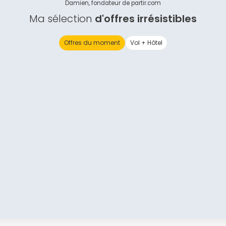
Damien, fondateur de partir.com
Continuer avec Apple
Ma sélection
d'offres irrésistibles
ou connectez-vous par mail
Offres du moment
Vol + Hôtel
Politique de confidentialité.