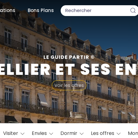
ations
Bons Plans
ons populaires
LE GUIDE PARTIR ©
LLIER ET SES E
par mois
Voir les offres
Février
Mars
Avril
Mai
Juin
Juillet
Août
S
ulaires
Novembre
Décembre
Visiter
Envies
Dormir
Les offres
Mon