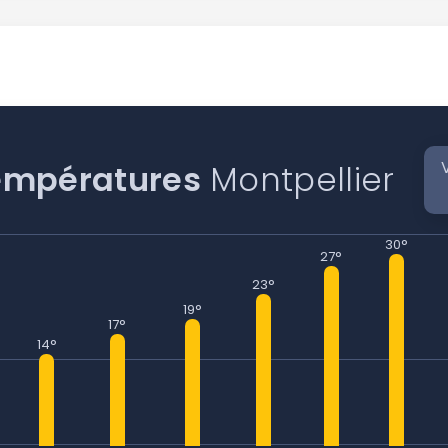
empératures
Montpellier
30°
27°
23°
19°
17°
14°