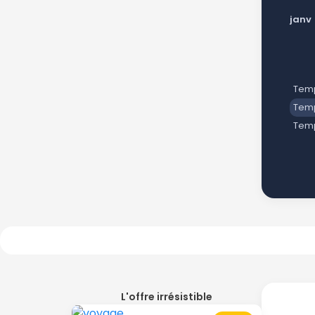
janv
Temp
Temp
Tem
L'offre irrésistible