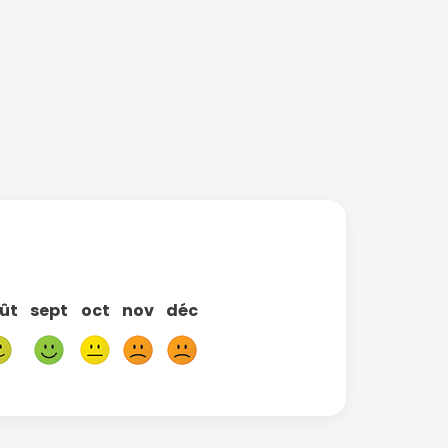
ût
sept
oct
nov
déc