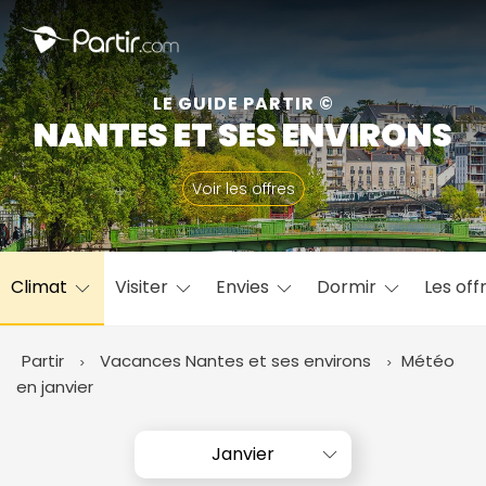
Fermer
LE GUIDE PARTIR ©
NANTES ET SES ENVIRONS
📍 Destinations populaires
Voir les offres
Climat
Visiter
Envies
Dormir
Les off
☀️ Où partir par mois
Janvier
Février
Mars
Avril
Mai
Juin
✨ Envies populaires
Partir
Vacances Nantes et ses environs
Météo
Juillet
Août
Septembre
Octobre
en janvier
Novembre
Décembre
Janvier