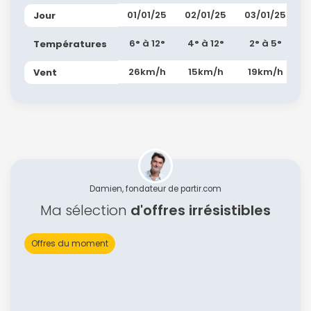
01/01/25
02/01/25
03/01/25
Jour
6° à 12°
4° à 12°
2° à 5°
Températures
26km/h
15km/h
19km/h
Vent
Continuer avec Apple
ou connectez-vous par mail
Damien, fondateur de partir.com
Ma sélection
d'offres irrésistibles
Offres du moment
Politique de
confidentialité.