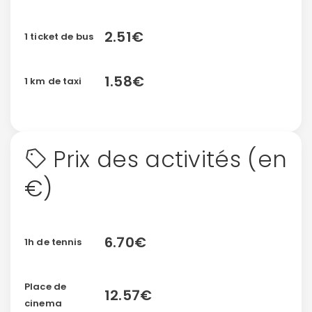
2.51€
1 ticket de bus
1.58€
1 km de taxi
Prix des activités (en
€)
Continuer avec Apple
ou connectez-vous par mail
6.70€
1h de tennis
Place de
12.57€
cinema