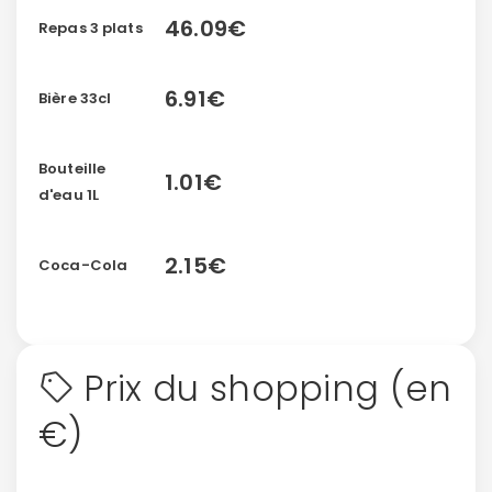
46.09€
Repas 3 plats
6.91€
Bière 33cl
Bouteille
1.01€
d'eau 1L
2.15€
Coca-Cola
Prix du shopping (en
€)