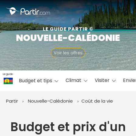
Fermer
LE GUIDE PARTIR ©
NOUVELLE-CALÉDONIE
📍 Destinations populaires
Voir les offres
Le guide
Climat
Visiter
Envi
Budget et tips
☀️ Où partir par mois
Janvier
Février
Mars
Avril
Mai
Juin
✨ Envies populaires
Partir
Nouvelle-Calédonie
Coût de la vie
Juillet
Août
Septembre
Octobre
Novembre
Décembre
Budget et prix d'un