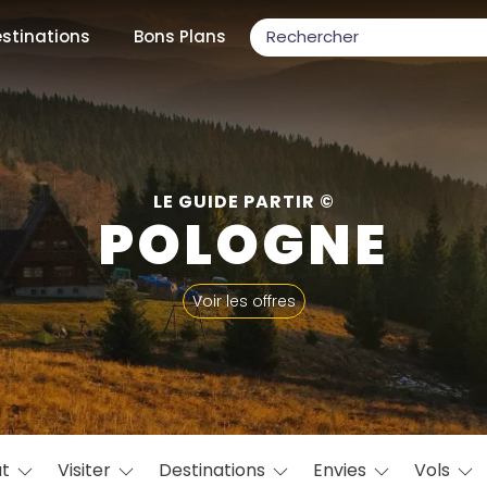
stinations
Bons Plans
ons populaires
LE GUIDE PARTIR ©
POLOGNE
par mois
Voir les offres
Février
Mars
Avril
Mai
Juin
Juillet
Août
S
ulaires
Novembre
Décembre
at
Visiter
Destinations
Envies
Vols