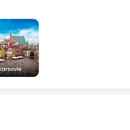
Varsovie
Continuer avec Apple
ou connectez-vous par mail