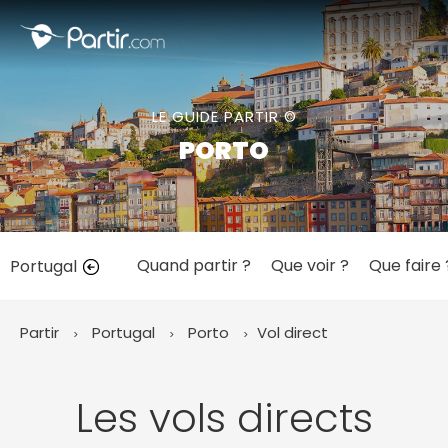
Fermer
LE GUIDE PARTIR ©
📍 Destinations populaires
PORTO
Quand partir ?
Que voir ?
Que faire 
Portugal
☀️ Où partir par mois
Janvier
Février
Mars
Avril
Mai
Juin
✨ Envies populaires
Partir
Portugal
Porto
Vol direct
Juillet
Août
Septembre
Octobre
Novembre
Décembre
Les vols directs